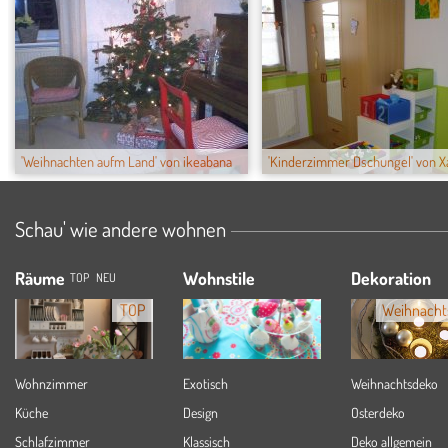
'Weihnachten aufm Land' von ikeabana
'Kinderzimmer Dschungel' von X
Schau' wie andere wohnen
Räume
Wohnstile
Dekoration
TOP
NEU
TOP
Weihnacht
Wohnzimmer
Exotisch
Weihnachtsdeko
Küche
Design
Osterdeko
Schlafzimmer
Klassisch
Deko allgemein