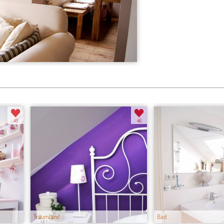
49
46
Traumland
Bad