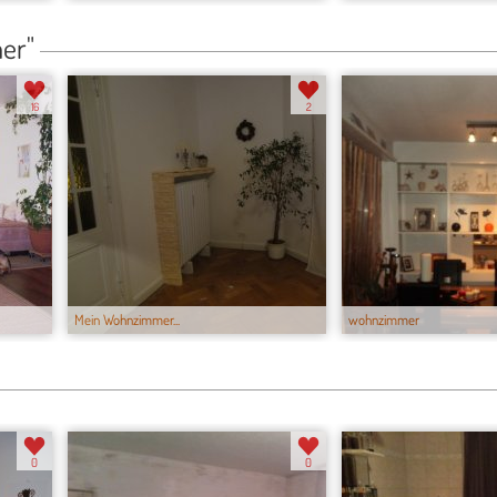
er"
16
2
Mein Wohnzimmer...
wohnzimmer
0
0