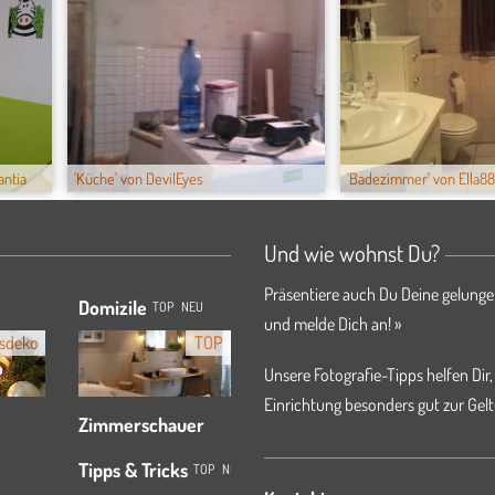
antia
'Küche' von DevilEyes
'Badezimmer' von Ella88
Und wie wohnst Du?
Präsentiere auch Du Deine gelunge
Domizile
TOP
NEU
und melde Dich an! »
sdeko
TOP
Unsere Fotografie-Tipps helfen Dir,
Einrichtung besonders gut zur Gelt
Zimmerschauer
Tipps & Tricks
TOP
NEU