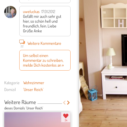
uweluckas
17.01.2012
Gefällt mir auch sehr gut
hier, so schön hell und
freundlich, fein.
Liebe
Grüße
Anke
Weitere Kommentare
22
Um selbst einen
Kommentar zu schreiben,
melde Dich kostenlos an »
Kategorie
Wohnzimmer
Domizil
'Unser Reich'
Weitere Räume
dieses Domizils 'Unser Reich'
34