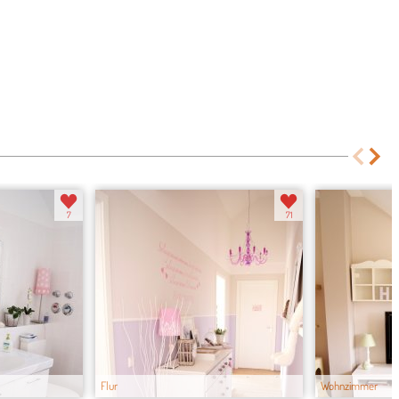
7
71
Flur
Wohnzimmer