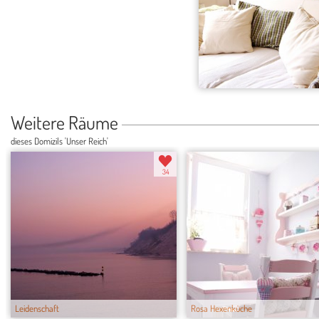
Weitere Räume
dieses Domizils 'Unser Reich'
34
Leidenschaft
Rosa Hexenküche