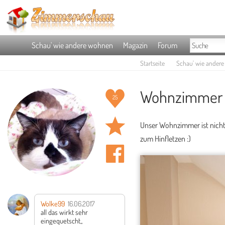
Schau' wie andere wohnen
Magazin
Forum
Startseite
Schau' wie ander
Wohnzimmer 
25
Unser Wohnzimmer ist nicht 
zum Hinfletzen :)
Wolke99
16.06.2017
all das wirkt sehr
eingequetscht,,