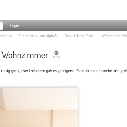
Login
e wohnen
Zimmerschauerin 'Alpha81'
Domizil 'Unser Reich'
Wohnzimmer 'Wo
'Wohnzimmer'
10.353
riesig groß, aber trotzdem gab es genügend Platz für eine Essecke und gr