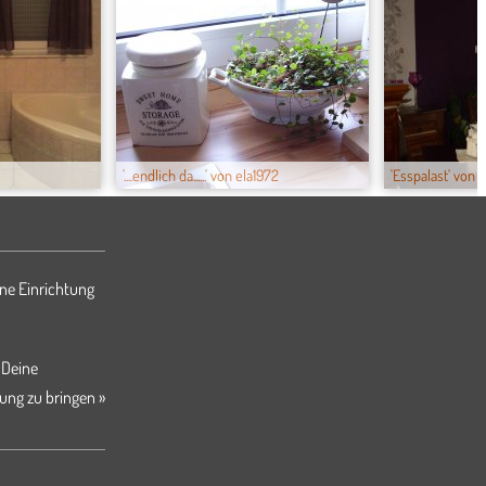
'....endlich da......' von ela1972
'Esspalast' von
ne Einrichtung
 Deine
ung zu bringen »