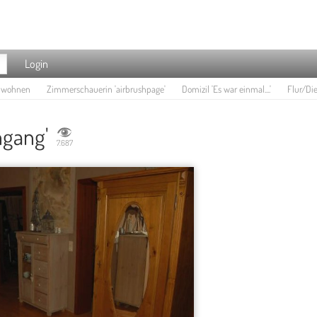
Login
e wohnen
Zimmerschauerin 'airbrushpage'
Domizil 'Es war einmal....'
Flur/Die
ngang'
7.687