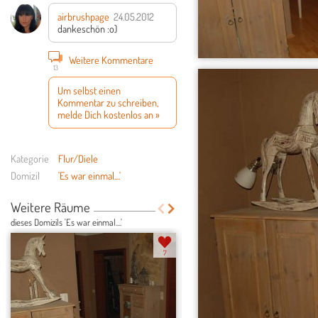
airbrushpage
24.05.2012
dankeschön :o)
Weitere Kommentare
13
Um selbst einen
Kommentar zu schreiben,
melde Dich kostenlos an »
Kategorie
Flur/Diele
Domizil
'Es war einmal....'
Weitere Räume
dieses Domizils 'Es war einmal....'
7