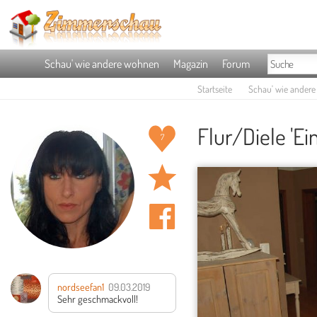
Schau' wie andere wohnen
Magazin
Forum
Startseite
Schau' wie ander
Flur/Diele 'Ei
7
nordseefan1
09.03.2019
Sehr geschmackvoll!