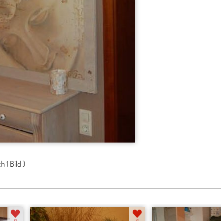
ch
1 Bild
)