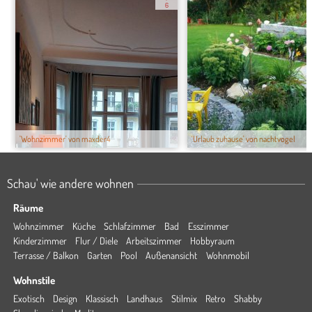
6
'Wohnzimmer' von maxder4
'Urlaub zuhause' von nachtvogel
Schau' wie andere wohnen
Räume
Wohnzimmer
Küche
Schlafzimmer
Bad
Esszimmer
Kinderzimmer
Flur / Diele
Arbeitszimmer
Hobbyraum
Terrasse / Balkon
Garten
Pool
Außenansicht
Wohnmobil
Wohnstile
Exotisch
Design
Klassisch
Landhaus
Stilmix
Retro
Shabby