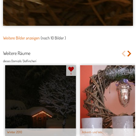
Weitere Bilder anzeigen
(noch
10 Bilder
)
Weitere Räume
dieses Domizils 'Delfinchen'
6
Winter 2010
Advent- und Wei...