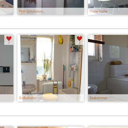
Mein Schlafzimm...
Meine Küche
7
2
Badezimmer
Badezimmer