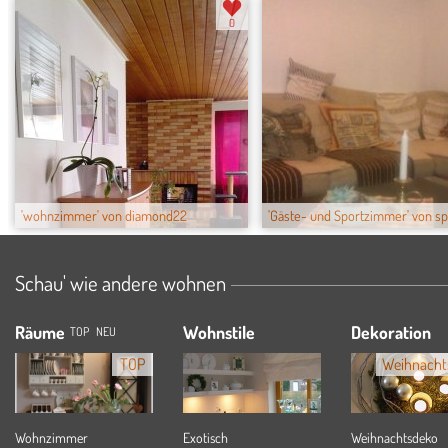
0
'wohnzimmer' von diamond22
'Gäste- und Sportzimmer' von s
Schau' wie andere wohnen
Räume
Wohnstile
Dekoration
TOP
NEU
TOP
Weihnacht
Wohnzimmer
Exotisch
Weihnachtsdeko