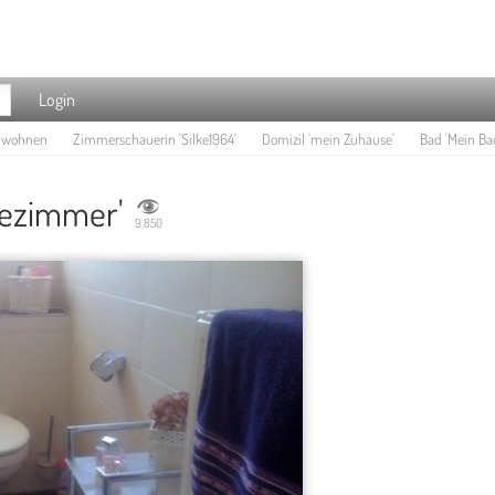
Login
e wohnen
Zimmerschauerin 'Silke1964'
Domizil 'mein Zuhause'
Bad 'Mein Ba
dezimmer'
9.850