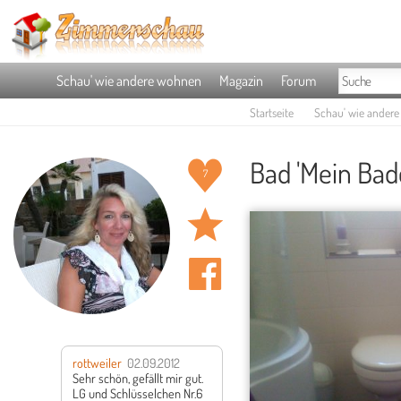
Schau' wie andere wohnen
Magazin
Forum
Startseite
Schau' wie ander
Bad 'Mein Ba
7
rottweiler
02.09.2012
Sehr schön, gefällt mir gut.
LG und Schlüsselchen Nr.6