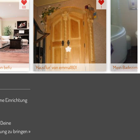
68
1
on befu
'Hausflur' von emma1801
'Mein Badezimme
ne Einrichtung
 Deine
ung zu bringen »