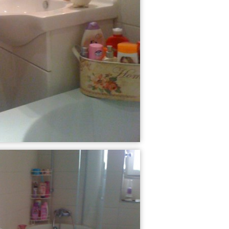
29
8
Mein Schlafzimm...
Meine Küche