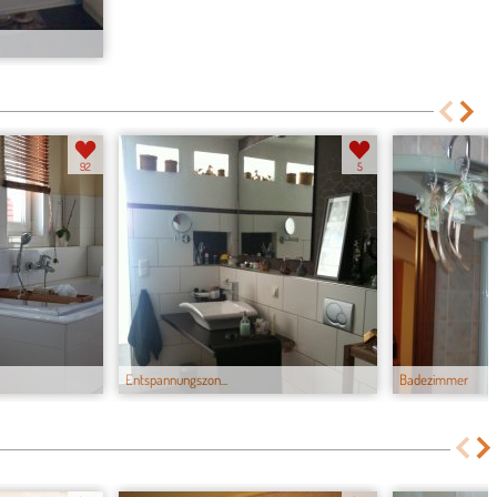
92
5
Entspannungszon...
Badezimmer