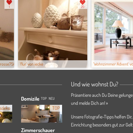
1
20
prosse750
'flur' von iecke
'Wohnzimmer Advent' v
Und wie wohnst Du?
Präsentiere auch Du Deine gelunge
Domizile
TOP
NEU
und melde Dich an! »
sdeko
TOP
Unsere Fotografie-Tipps helfen Dir,
Einrichtung besonders gut zur Gelt
Zimmerschauer