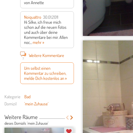
von Annette
Noiquattro
30.01.2011
Hi Silke, ich freue mich
schon auf die neuen Fotos
und auch über deine
Kommentare bei mir. Allen
noc...
mehr »
Weitere Kommentare
7
Um selbst einen
Kommentar zu schreiben,
melde Dich kostenlos an »
Kategorie
Bad
Domizil
'mein Zuhause'
Weitere Räume
dieses Domizils 'mein Zuhause'