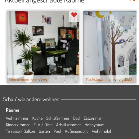
1
'Wohnzimmer' von He34xe
'Max Ritterzimmer' von olga1990
Schau' wie andere wohnen
Räume
Wohnzimmer
Küche
Schlafzimmer
Bad
Esszimmer
Kinderzimmer
Flur / Diele
Arbeitszimmer
Hobbyraum
Terrasse / Balkon
Garten
Pool
Außenansicht
Wohnmobil