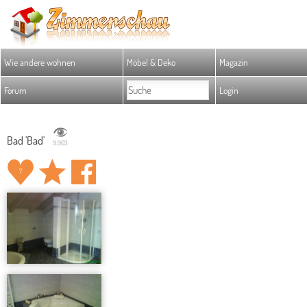
Wie andere wohnen
Möbel & Deko
Magazin
Forum
Login
Bad 'Bad'
9.903
7