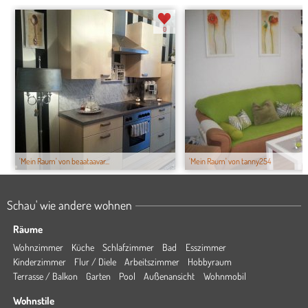
0
'Mein Raum' von beaataavar...
'Mein Raum' von tanny254
Schau' wie andere wohnen
Räume
Wohnzimmer
Küche
Schlafzimmer
Bad
Esszimmer
Kinderzimmer
Flur / Diele
Arbeitszimmer
Hobbyraum
Terrasse / Balkon
Garten
Pool
Außenansicht
Wohnmobil
Wohnstile