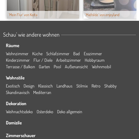
'Mein Flur' von Kelta
'Mathilde' von enjoyland
Schau' wie andere wohnen
Räume
Wohnzimmer
Küche
Schlafzimmer
Bad
Esszimmer
Kinderzimmer
Flur / Diele
Arbeitszimmer
Hobbyraum
Terrasse / Balkon
Garten
Pool
Außenansicht
Wohnmobil
Wohnstile
Exotisch
Design
Klassisch
Landhaus
Stilmix
Retro
Shabby
Skandinavisch
Mediterran
Dekoration
Weihnachtsdeko
Osterdeko
Deko allgemein
Domizile
Zimmerschauer