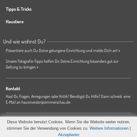
Tipps & Tricks
Haustiere
Und wie wohnst Du?
Präsentiere auch Du Deine gelungene Einrichtung und melde Dich an! »
Unsere Fotografie-Tipps helfen Dir, Deine Einrichtung besonders gut zur
Geltung zu bringen »
Kontakt
Hast Du Fragen, Anregungen oder Kritik? Benötigst Du Hilfe? Dann schreib' eine
E-Mail an
hausmeister@zimmerschau.de
Forum
Magazin
AGB
Presse
Datenschutz
Impressum
Diese Website benutzt Cookies. Wenn Sie die Website weiter nutzen,
Hausordnung
stimmen Sie der Verwendung von Cookies zu.
Weitere Informationen
|
Akzeptieren