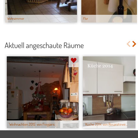
Wohnzimmer
Flur
Aktuell angeschaute Räume
2
'Weihnachten 2015' von Freyjairis
'Küche 2014' von Rosarotewe...