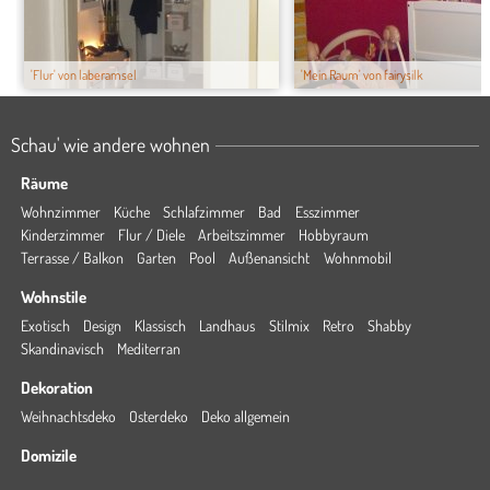
'Flur' von laberamsel
'Mein Raum' von fairysilk
Schau' wie andere wohnen
Räume
Wohnzimmer
Küche
Schlafzimmer
Bad
Esszimmer
Kinderzimmer
Flur / Diele
Arbeitszimmer
Hobbyraum
Terrasse / Balkon
Garten
Pool
Außenansicht
Wohnmobil
Wohnstile
Exotisch
Design
Klassisch
Landhaus
Stilmix
Retro
Shabby
Skandinavisch
Mediterran
Dekoration
Weihnachtsdeko
Osterdeko
Deko allgemein
Domizile