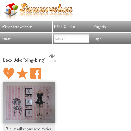
Wie andere wohnen
Möbel & Deko
Magazin
Forum
Login
Deko 'Deko "bling-bling"'
13.390
33
Bild ist selbst gemacht. Motive