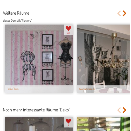
Weitere Räume
dieses Domizils 'flowery'
33
Deko "blin...
Wohnzimmer
Noch mehr interessante Räume "Deko"
4