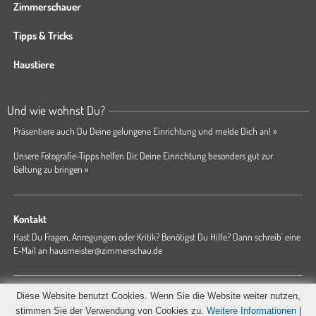
Zimmerschauer
Tipps & Tricks
Haustiere
Und wie wohnst Du?
Präsentiere auch Du Deine gelungene Einrichtung und melde Dich an! »
Unsere Fotografie-Tipps helfen Dir, Deine Einrichtung besonders gut zur
Geltung zu bringen »
Kontakt
Hast Du Fragen, Anregungen oder Kritik? Benötigst Du Hilfe? Dann schreib' eine
E-Mail an
hausmeister@zimmerschau.de
Forum
Magazin
AGB
Presse
Datenschutz
Impressum
Diese Website benutzt Cookies. Wenn Sie die Website weiter nutzen,
Hausordnung
stimmen Sie der Verwendung von Cookies zu.
Weitere Informationen
|