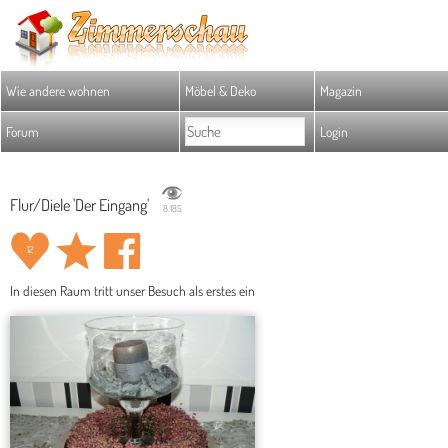
Wie andere wohnen
Möbel & Deko
Magazin
Forum
Login
Flur/Diele 'Der Eingang'
8.185
12
In diesen Raum tritt unser Besuch als erstes ein