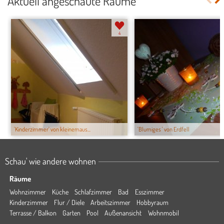
Aktuell angeschaute Räume
4
'Kinderzimmer' von kleinemaus...
'Blumiges ' von Erdfell
Schau' wie andere wohnen
Räume
Wohnzimmer
Küche
Schlafzimmer
Bad
Esszimmer
Kinderzimmer
Flur / Diele
Arbeitszimmer
Hobbyraum
Terrasse / Balkon
Garten
Pool
Außenansicht
Wohnmobil