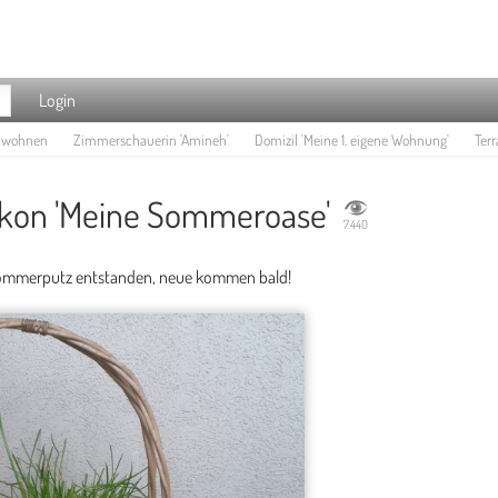
Login
e wohnen
Zimmerschauerin 'Amineh'
Domizil 'Meine 1. eigene Wohnung'
Terr
lkon 'Meine Sommeroase'
7.440
Sommerputz entstanden, neue kommen bald!