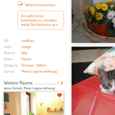
Weitere Kommentare
1
Um selbst einen
Kommentar zu schreiben,
melde Dich kostenlos an »
Stil
Landhaus
Farbe
orange
Material
Holz
Boden
Fliesen
Kategorie
Terrasse / Balkon
Domizil
'Meine 1. eigene Wohnung'
Weitere Räume
dieses Domizils 'Meine 1. eigene Wohnung'
3