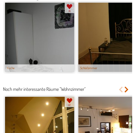
10
Küche
Schlafzimmer
Noch mehr interessante Räume "Wohnzimmer"
67