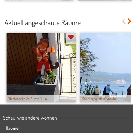
Aktuell angeschaute Räume
1
'Herbstdeko 2o15 ' von JuLu
'Sonntagsausflug' von JuLu
Schau' wie andere wohnen
Räume