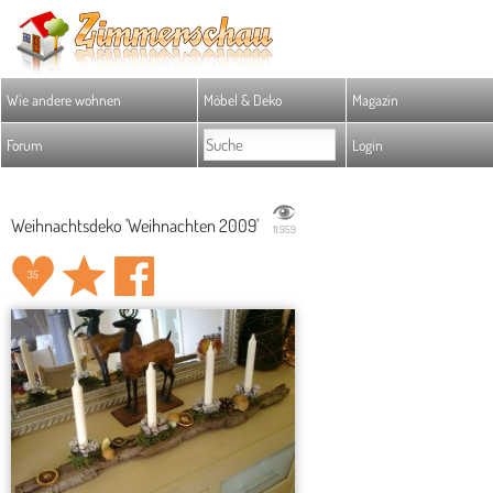
Wie andere wohnen
Möbel & Deko
Magazin
Forum
Login
Weihnachtsdeko 'Weihnachten 2009'
11.959
35