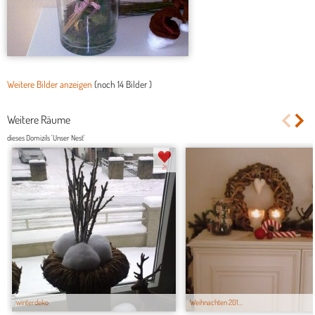
Weitere Bilder anzeigen
(noch
14 Bilder
)
Weitere Räume
dieses Domizils 'Unser Nest'
21
winterdeko
Weihnachten 201...