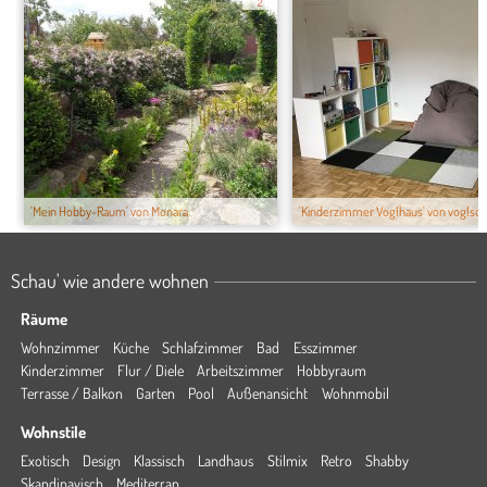
2
'Mein Hobby-Raum' von Monara
'Kinderzimmer Voglhaus' von voglsch
Schau' wie andere wohnen
Räume
Wohnzimmer
Küche
Schlafzimmer
Bad
Esszimmer
Kinderzimmer
Flur / Diele
Arbeitszimmer
Hobbyraum
Terrasse / Balkon
Garten
Pool
Außenansicht
Wohnmobil
Wohnstile
Exotisch
Design
Klassisch
Landhaus
Stilmix
Retro
Shabby
Skandinavisch
Mediterran