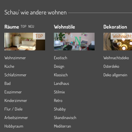
Schau' wie andere wohnen
Räume
Wohnstile
Dekoration
TOP
NEU
TOP
Weihnacht
Wohnzimmer
Exotisch
Weihnachtsdeko
Küche
Design
Osterdeko
Schlafzimmer
Klassisch
Deko allgemein
Bad
Landhaus
Esszimmer
Stilmix
Kinderzimmer
Retro
Flur / Diele
Shabby
Arbeitszimmer
Skandinavisch
Hobbyraum
Mediterran