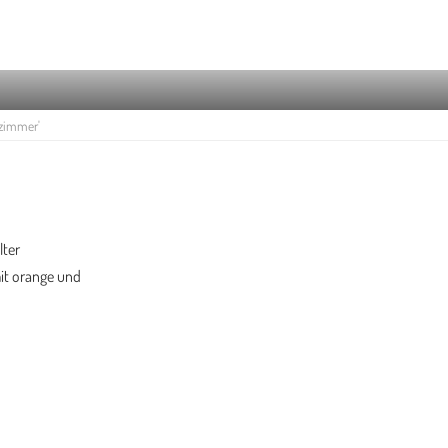
zimmer'
lter
mit orange und