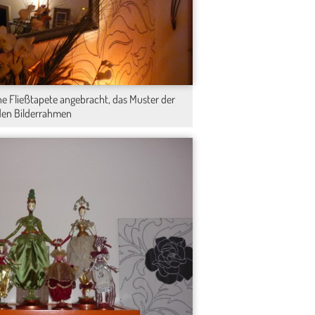
26
9
ine Fließtapete angebracht, das Muster der
 den Bilderrahmen
Die Dachterasse
Weihnachtsdekor...