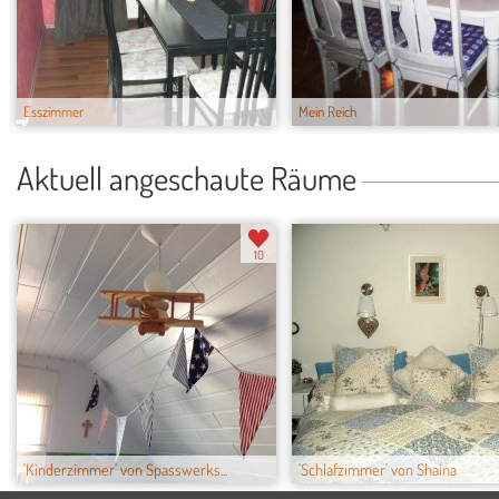
Esszimmer
Mein Reich
Aktuell angeschaute Räume
10
'Kinderzimmer' von Spasswerks...
'Schlafzimmer' von Shaina