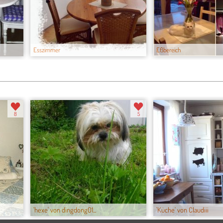
Esszimmer
Eßbereich
8
5
'hexe' von dingdong01...
'Küche' von Claudiii