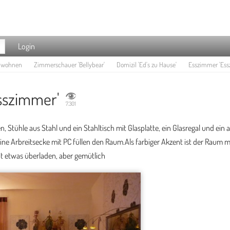
Login
e wohnen
Zimmerschauer 'Bellybear'
Domizil 'Ed's zu Hause'
Esszimmer 'Ess
sszimmer'
7.301
, Stühle aus Stahl und ein Stahltisch mit Glasplatte, ein Glasregal und ein a
ine Arbreitsecke mit PC füllen den Raum.Als farbiger Akzent ist der Raum 
ht etwas überladen, aber gemütlich