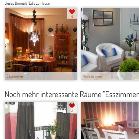
dieses Domizils 'Ed's zu Hause'
6
Esszimmer
Wohnzimmer
Noch mehr interessante Räume "Esszimmer
2