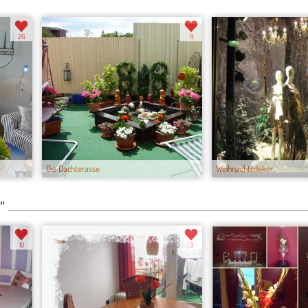
26
9
Die Dachterasse
Weihnachtsdekor...
"
10
3