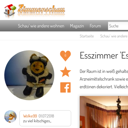
Schau' wie andere wohnen
Magazin
Forum
Startseite
Schau' wie ander
Esszimmer 'E
6
Der Raum ist in weiß gehalten
Arzneimittelschrank sowie e
erdtönen dekoriert. Vielleic
Wolke99
01.07.2018
zu viel kitschiges,,