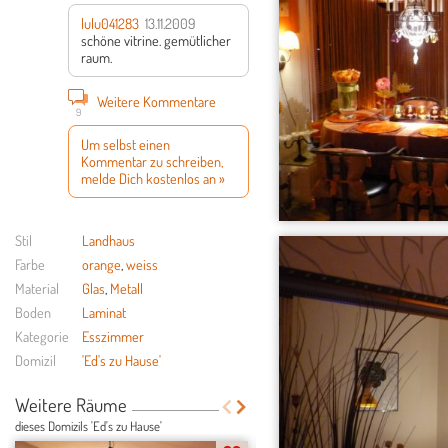
lulu041283
13.11.2009
schöne vitrine. gemütlicher
raum.
Weitere Kommentare
9
Um selbst einen
Kommentar zu schreiben,
melde Dich kostenlos an »
Stil
Landhaus
Farbe
orange
,
weiss
Material
Glas
,
Metall
Boden
Laminat
Kategorie
Esszimmer
Domizil
'Ed's zu Hause'
Weitere Räume
dieses Domizils 'Ed's zu Hause'