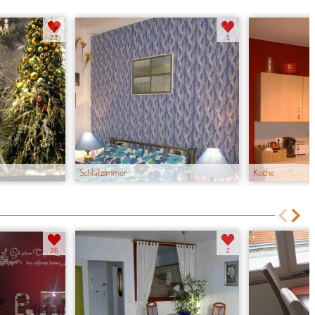
22
5
Schlafzimmer
Küche
26
2