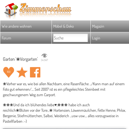
Wie andere wohnen
Möbel & Deko
Magazin
Forum
Login
Garten '❀Vorgarten'
34.947
100
❀Vorher war es, wie bei allen Nachbarn, eine Rasenfläche .../Kann man auf einem
Foto gut erkennen/.... Seit 2007 ist es ein pflegeleichtes Steinbeet mit
geschwungenem Weg zum Carport.
❀❀❀Und da ich blühendes liebe♥,❀❀❀ habe ich auch
reichlich❀Blüten vor der Türe...❀ Hortensien, Löwenmäulchen, Fette Henne, Phlox,
Bergenie, Stiefmütterchen, Salbei, Weiderich ...usw usw.... alles vorzugsweise in
Pastellfarben :-)