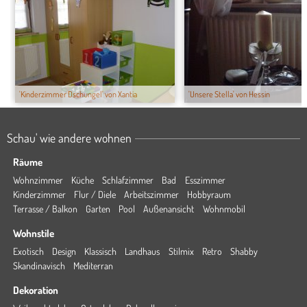
'Kinderzimmer Dschungel' von Xantia
'Unsere Stella' von Hessin
Schau' wie andere wohnen
Räume
Wohnzimmer
Küche
Schlafzimmer
Bad
Esszimmer
Kinderzimmer
Flur / Diele
Arbeitszimmer
Hobbyraum
Terrasse / Balkon
Garten
Pool
Außenansicht
Wohnmobil
Wohnstile
Exotisch
Design
Klassisch
Landhaus
Stilmix
Retro
Shabby
Skandinavisch
Mediterran
Dekoration