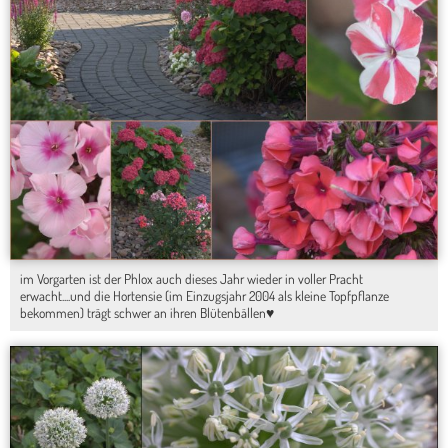
im Vorgarten ist der Phlox auch dieses Jahr wieder in voller Pracht
erwacht....und die Hortensie (im Einzugsjahr 2004 als kleine Topfpflanze
bekommen) trägt schwer an ihren Blütenbällen♥