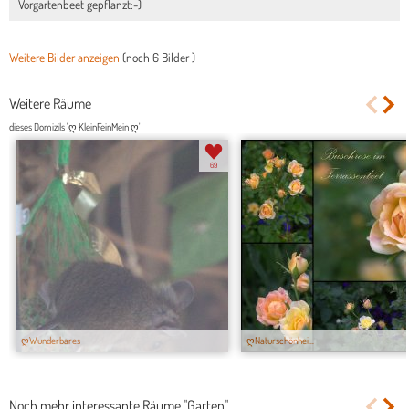
Vorgartenbeet gepflanzt:-)
Weitere Bilder anzeigen
(noch
6 Bilder
)
Weitere Räume
dieses Domizils 'ღ KleinFeinMein ღ'
69
ღWunderbares
ღNaturschönhei...
Noch mehr interessante Räume "Garten"