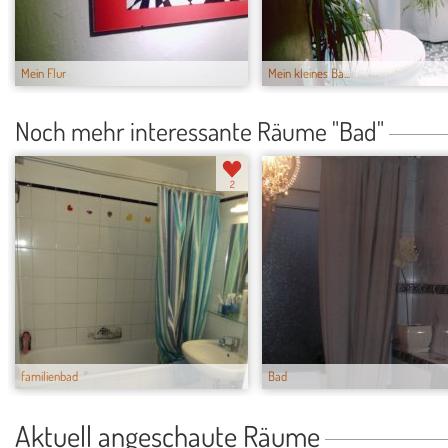
Mein Flur
Mein kleines Ba...
Noch mehr interessante Räume "Bad"
2
familienbad
Bad
Aktuell angeschaute Räume