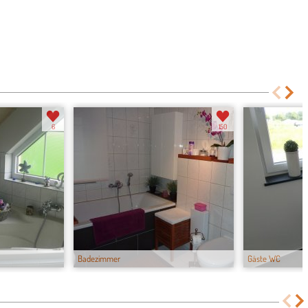
6
150
Badezimmer
Gäste WC