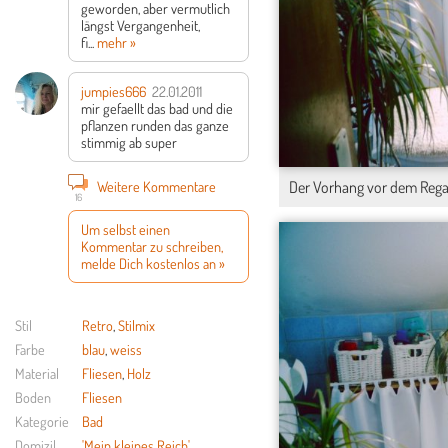
geworden, aber vermutlich
längst Vergangenheit,
fi...
mehr »
jumpies666
22.01.2011
mir gefaellt das bad und die
pflanzen runden das ganze
stimmig ab super
Der Vorhang vor dem Regal 
Weitere Kommentare
16
Um selbst einen
Kommentar zu schreiben,
melde Dich kostenlos an »
Stil
Retro
,
Stilmix
Farbe
blau
,
weiss
Material
Fliesen
,
Holz
Boden
Fliesen
Kategorie
Bad
Domizil
'Mein kleines Reich'