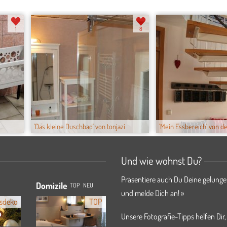
1
8
'Das kleine Duschbad' von tonjazi
'Mein Essbereich' von d
Und wie wohnst Du?
Präsentiere auch Du Deine gelunge
Domizile
TOP
NEU
und melde Dich an! »
sdeko
TOP
Unsere Fotografie-Tipps helfen Dir,