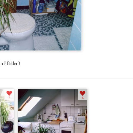
ch
2 Bilder
)
7
15