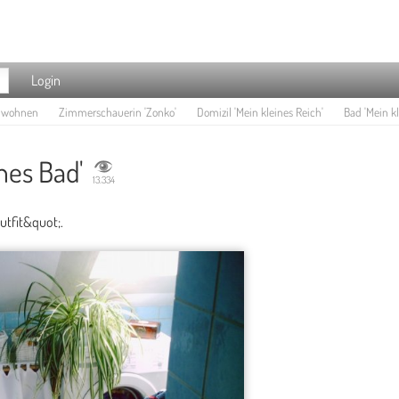
Login
e wohnen
Zimmerschauerin 'Zonko'
Domizil 'Mein kleines Reich'
Bad 'Mein kl
nes Bad'
13.334
tfit&quot;.