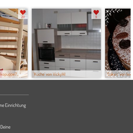
20
9
ekopuppe7...
'Küche' von Vicky141
'Cake´s' von lexi
ne Einrichtung
 Deine