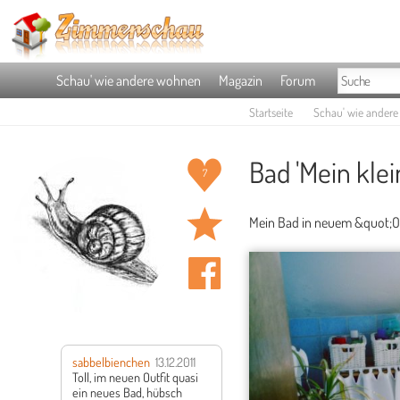
Schau' wie andere wohnen
Magazin
Forum
Startseite
Schau' wie ander
Bad 'Mein klei
7
Mein Bad in neuem &quot;Ou
sabbelbienchen
13.12.2011
Toll, im neuen Outfit quasi
ein neues Bad, hübsch