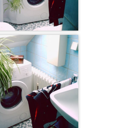
7
15
Wohlfühlen unte...