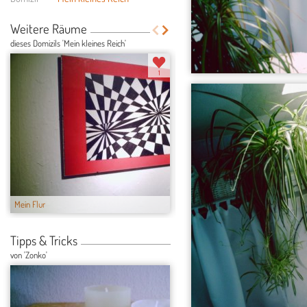
Weitere Räume
dieses Domizils 'Mein kleines Reich'
1
Mein Flur
Mein kleines Ba...
Tipps & Tricks
von 'Zonko'