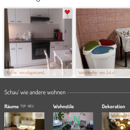
3
'Küche ' von elaganzand...
'Waschkeller' von JuLu
Schau' wie andere wohnen
Räume
Wohnstile
Dekoration
TOP
NEU
TOP
Weihnacht