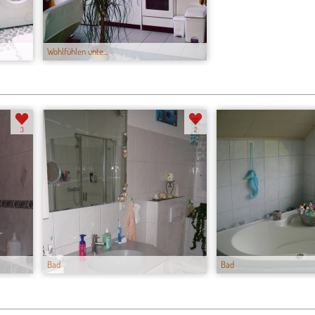
Wohlfühlen unte...
3
2
Bad
Bad