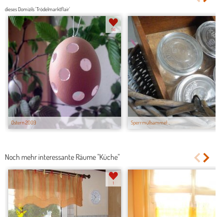
dieses Domizils 'Trödelmarktflair'
56
Ostern 2009
Sperrmüllsammel...
Noch mehr interessante Räume "Küche"
1