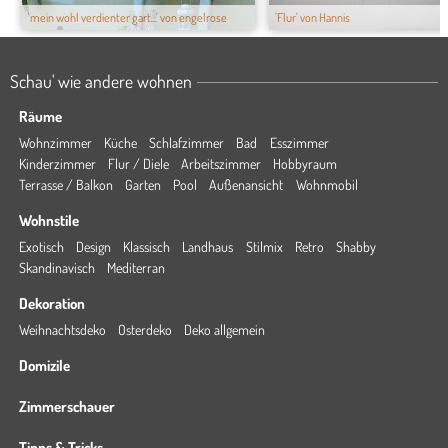
'mein wohl verdienter gart...' von engelrose
'Flur' von Hannis
Schau' wie andere wohnen
Räume
Wohnzimmer
Küche
Schlafzimmer
Bad
Esszimmer
Kinderzimmer
Flur / Diele
Arbeitszimmer
Hobbyraum
Terrasse / Balkon
Garten
Pool
Außenansicht
Wohnmobil
Wohnstile
Exotisch
Design
Klassisch
Landhaus
Stilmix
Retro
Shabby
Skandinavisch
Mediterran
Dekoration
Weihnachtsdeko
Osterdeko
Deko allgemein
Domizile
Zimmerschauer
Tipps & Tricks