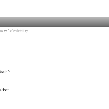
 'ღ Die Werkstatt ღ'
eine HP
kleinen