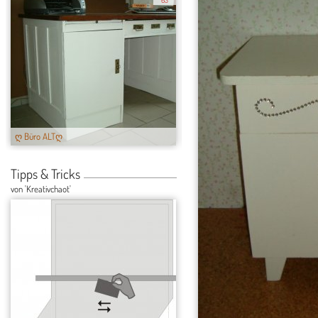
63
ღ Büro ALTღ
ღ Die Werkstatt...
Tipps & Tricks
von 'Kreativchaot'