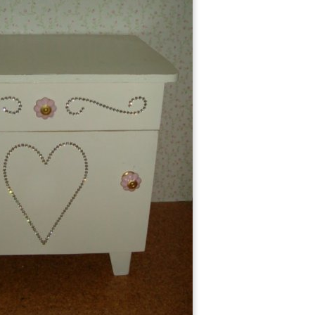
56
112
aus Alt mach Ne...
Restaurations-P...