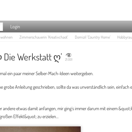
Login
e wohnen
Zimmerschauerin 'Kreativchaot'
Domizil 'Country Home'
Hobbyraum
 Die Werkstatt ღ'
21.001
mal ein paar meiner Selber-Mach-Ideen weitergeben.
ne grobe Anleitung geschrieben, sollte da was unverständlich sein, einfach 
oder andere etwas damit anfangen, mir ging´s immer darum mit einem &quot;
oßen Effekt&quot; zu erzielen...