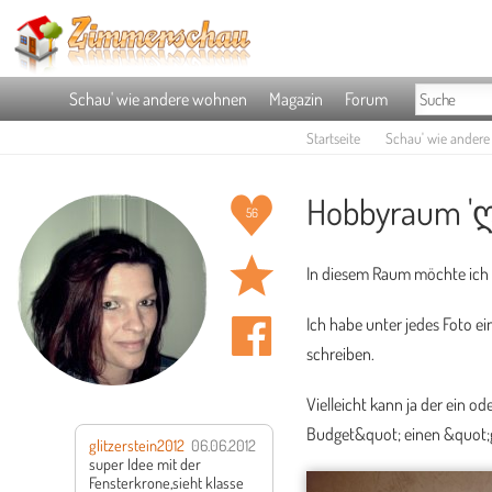
Schau' wie andere wohnen
Magazin
Forum
Startseite
Schau' wie ander
Hobbyraum 'ღ
56
In diesem Raum möchte ich 
Ich habe unter jedes Foto ei
schreiben.
Vielleicht kann ja der ein 
Budget&quot; einen &quot;gr
glitzerstein2012
06.06.2012
super Idee mit der
Fensterkrone,sieht klasse