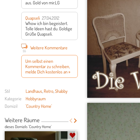
aus. Gold von mir.LG
Quapseli
27.04.2012
Whow ich bin begeistert.
Tolle Ideen hast du. Goldige
Grüße Quapseli.
Weitere Kommentare
55
Um selbst einen
Kommentar zu schreiben,
melde Dich kostenlos an »
Stil
Landhaus
,
Retro
,
Shabby
Kategorie
Hobbyraum
Domizil
'Country Home'
Weitere Räume
dieses Domizils 'Country Home'