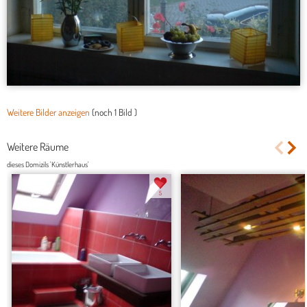
Weitere Bilder anzeigen
(noch
1 Bild
)
Weitere Räume
dieses Domizils 'Künstlerhaus'
5