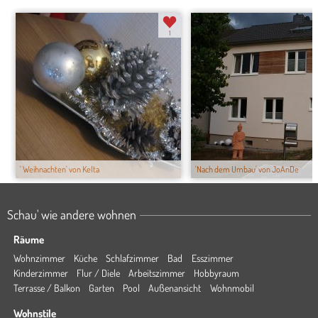
1
' Weihnachten' von Kelta
'Nach dem Umbau' von JoAnDe
Schau' wie andere wohnen
Räume
Wohnzimmer
Küche
Schlafzimmer
Bad
Esszimmer
Kinderzimmer
Flur / Diele
Arbeitszimmer
Hobbyraum
Terrasse / Balkon
Garten
Pool
Außenansicht
Wohnmobil
Wohnstile