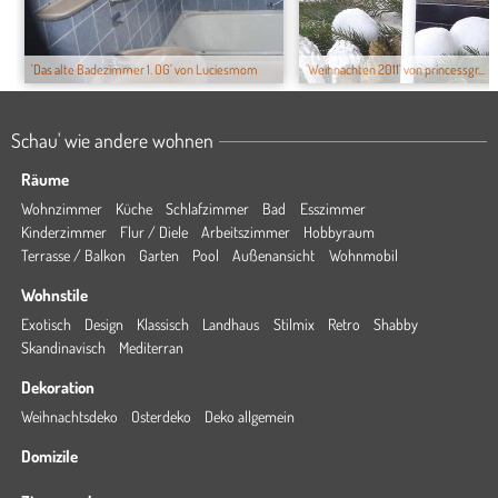
'Das alte Badezimmer 1. OG' von Luciesmom
'Weihnachten 2011' von princessgr...
Schau' wie andere wohnen
Räume
Wohnzimmer
Küche
Schlafzimmer
Bad
Esszimmer
Kinderzimmer
Flur / Diele
Arbeitszimmer
Hobbyraum
Terrasse / Balkon
Garten
Pool
Außenansicht
Wohnmobil
Wohnstile
Exotisch
Design
Klassisch
Landhaus
Stilmix
Retro
Shabby
Skandinavisch
Mediterran
Dekoration
Weihnachtsdeko
Osterdeko
Deko allgemein
Domizile