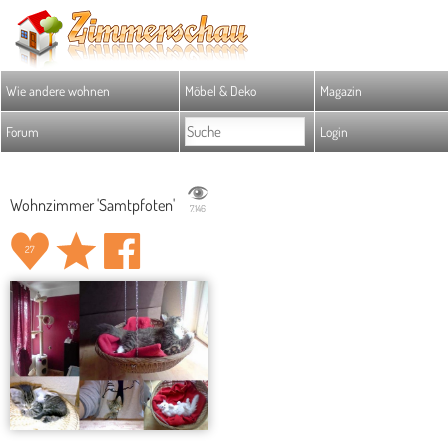
Wie andere wohnen
Möbel & Deko
Magazin
Forum
Login
Wohnzimmer 'Samtpfoten'
7.146
27