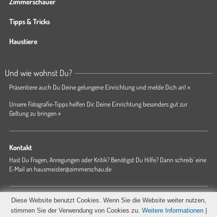
Zimmerschauer
Tipps & Tricks
Haustiere
Und wie wohnst Du?
Präsentiere auch Du Deine gelungene Einrichtung und melde Dich an! »
Unsere Fotografie-Tipps helfen Dir, Deine Einrichtung besonders gut zur
Geltung zu bringen »
Kontakt
Hast Du Fragen, Anregungen oder Kritik? Benötigst Du Hilfe? Dann schreib' eine
E-Mail an
hausmeister@zimmerschau.de
Forum
Magazin
AGB
Presse
Datenschutz
Impressum
Diese Website benutzt Cookies. Wenn Sie die Website weiter nutzen,
Hausordnung
stimmen Sie der Verwendung von Cookies zu.
Weitere Informationen
|