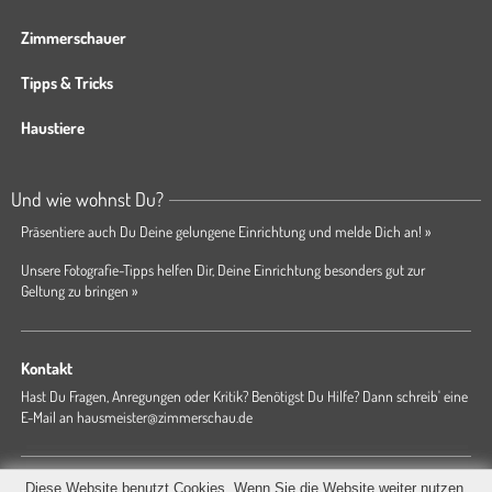
Zimmerschauer
Tipps & Tricks
Haustiere
Und wie wohnst Du?
Präsentiere auch Du Deine gelungene Einrichtung und melde Dich an! »
Unsere Fotografie-Tipps helfen Dir, Deine Einrichtung besonders gut zur
Geltung zu bringen »
Kontakt
Hast Du Fragen, Anregungen oder Kritik? Benötigst Du Hilfe? Dann schreib' eine
E-Mail an
hausmeister@zimmerschau.de
Forum
Magazin
AGB
Presse
Datenschutz
Impressum
Diese Website benutzt Cookies. Wenn Sie die Website weiter nutzen,