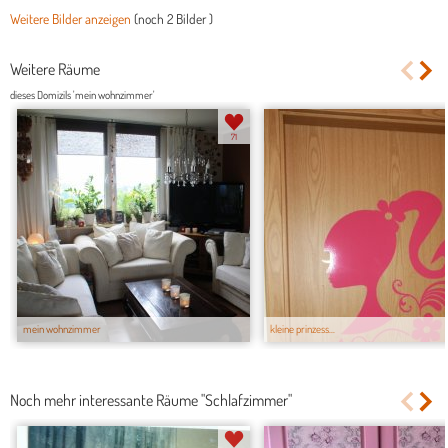
Weitere Bilder anzeigen
(noch
2 Bilder
)
Weitere Räume
dieses Domizils 'mein wohnzimmer'
71
mein wohnzimmer
kleine prinzess...
Noch mehr interessante Räume "Schlafzimmer"