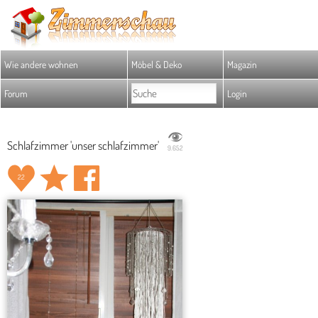
Wie andere wohnen
Möbel & Deko
Magazin
Forum
Login
Schlafzimmer 'unser schlafzimmer'
9.652
22