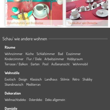
'Osterfrühstück' von Brokkolise
'Tischkultur' von Chrinette
Schau' wie andere wohnen
Räume
Wohnzimmer
Küche
Schlafzimmer
Bad
Esszimmer
Kinderzimmer
Flur / Diele
Arbeitszimmer
Hobbyraum
Terrasse / Balkon
Garten
Pool
Außenansicht
Wohnmobil
Wohnstile
Exotisch
Design
Klassisch
Landhaus
Stilmix
Retro
Shabby
Skandinavisch
Mediterran
Dekoration
Weihnachtsdeko
Osterdeko
Deko allgemein
Domizile