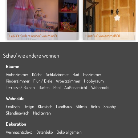
'Lenis´s Kinderzimmer' von mimi911
'Hausflur' von emma1801
Schau' wie andere wohnen
Räume
Wohnzimmer
Küche
Schlafzimmer
Bad
Esszimmer
Kinderzimmer
Flur / Diele
Arbeitszimmer
Hobbyraum
Terrasse / Balkon
Garten
Pool
Außenansicht
Wohnmobil
Wohnstile
Exotisch
Design
Klassisch
Landhaus
Stilmix
Retro
Shabby
Skandinavisch
Mediterran
Dekoration
Weihnachtsdeko
Osterdeko
Deko allgemein