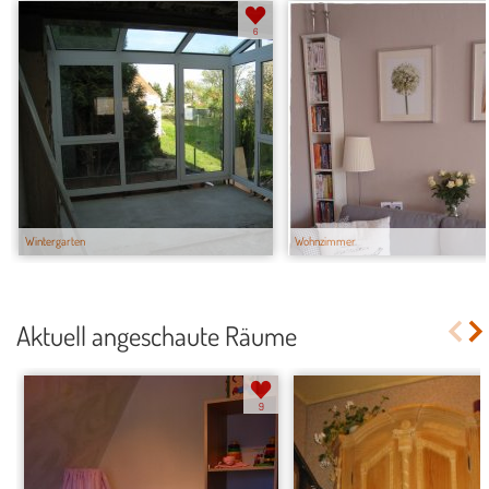
6
Wintergarten
Wohnzimmer
Aktuell angeschaute Räume
9