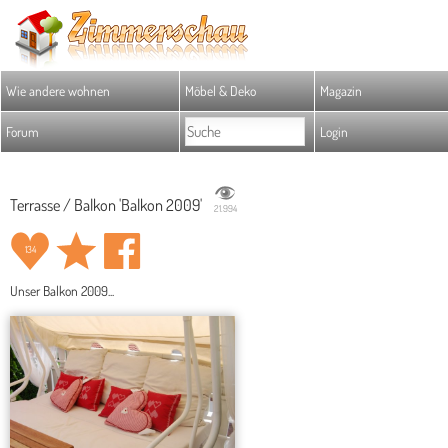
Wie andere wohnen
Möbel & Deko
Magazin
Forum
Login
Terrasse / Balkon 'Balkon 2009'
21.994
134
Unser Balkon 2009...