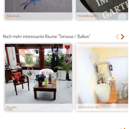
Deko Taufe
mein bißchen Fr...
Noch mehr interessante Räume "Terrasse / Balkon"
12
Paradies
sommerlicher Ba...