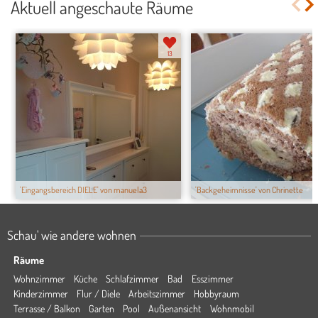
Aktuell angeschaute Räume
13
'Eingangsbereich DIELE' von manuela3
'Backgeheimnisse' von Chrinette
Schau' wie andere wohnen
Räume
Wohnzimmer
Küche
Schlafzimmer
Bad
Esszimmer
Kinderzimmer
Flur / Diele
Arbeitszimmer
Hobbyraum
Terrasse / Balkon
Garten
Pool
Außenansicht
Wohnmobil