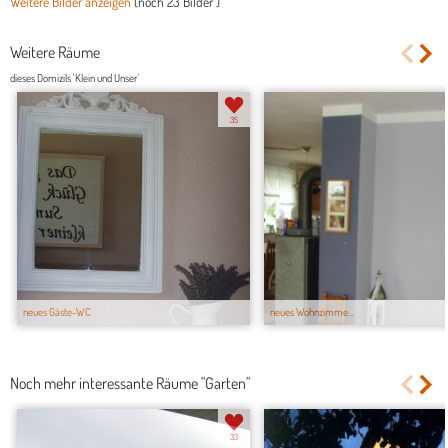
Weitere Bilder anzeigen
(noch
23 Bilder
)
Weitere Räume
dieses Domizils 'Klein und Unser'
35
neues Gäste-WC
neues Wohnzimme...
Noch mehr interessante Räume "Garten"
33