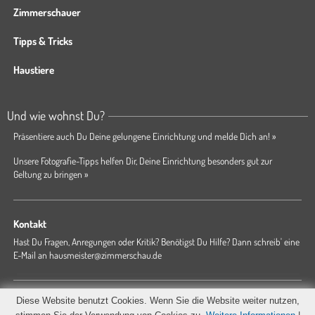
Zimmerschauer
Tipps & Tricks
Haustiere
Und wie wohnst Du?
Präsentiere auch Du Deine gelungene Einrichtung und melde Dich an! »
Unsere Fotografie-Tipps helfen Dir, Deine Einrichtung besonders gut zur
Geltung zu bringen »
Kontakt
Hast Du Fragen, Anregungen oder Kritik? Benötigst Du Hilfe? Dann schreib' eine
E-Mail an
hausmeister@zimmerschau.de
Forum
Magazin
AGB
Presse
Datenschutz
Impressum
Diese Website benutzt Cookies. Wenn Sie die Website weiter nutzen,