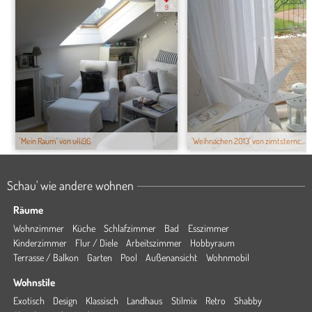
9
'Mein Raum' von ulli96
'Weihnachen 2013' von zimtsternc...
Schau' wie andere wohnen
Räume
Wohnzimmer
Küche
Schlafzimmer
Bad
Esszimmer
Kinderzimmer
Flur / Diele
Arbeitszimmer
Hobbyraum
Terrasse / Balkon
Garten
Pool
Außenansicht
Wohnmobil
Wohnstile
Exotisch
Design
Klassisch
Landhaus
Stilmix
Retro
Shabby