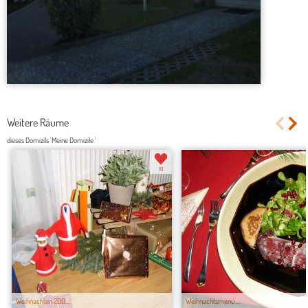
Weitere Räume
dieses Domizils 'Meine Domizile '
16
Weihnachten 200...
Weihnachtsmenü ...