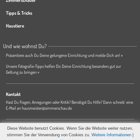
Zimmerschauer
Tipps & Tricks
Haustiere
Und wie wohnst Du?
Präsentiere auch Du Deine gelungene Einrichtung und melde Dich an! »
Unsere Fotografie-Tipps helfen Dir, Deine Einrichtung besonders gut zur
Geltung zu bringen »
Kontakt
Hast Du Fragen, Anregungen oder Kritik? Benötigst Du Hilfe? Dann schreib' eine
E-Mail an
hausmeister@zimmerschau.de
Forum
Magazin
AGB
Presse
Datenschutz
Impressum
Diese Website benutzt Cookies. Wenn Sie die Website weiter nutzen,
Hausordnung
stimmen Sie der Verwendung von Cookies zu.
Weitere Informationen
|