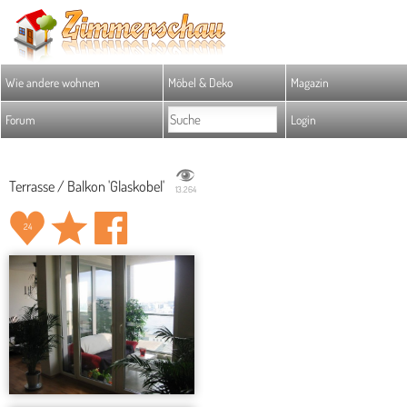
Wie andere wohnen
Möbel & Deko
Magazin
Forum
Login
Terrasse / Balkon 'Glaskobel'
13.264
24