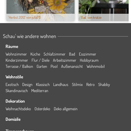
'Herbst 2012' von julia75
'Bad' von kratze
Schau' wie andere wohnen
Räume
Wohnzimmer
Küche
Schlafzimmer
Bad
Esszimmer
Kinderzimmer
Flur / Diele
Arbeitszimmer
Hobbyraum
Terrasse / Balkon
Garten
Pool
Außenansicht
Wohnmobil
Wohnstile
Exotisch
Design
Klassisch
Landhaus
Stilmix
Retro
Shabby
Skandinavisch
Mediterran
Dekoration
Weihnachtsdeko
Osterdeko
Deko allgemein
Domizile