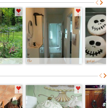
145
4
Flur
god jul
8
9