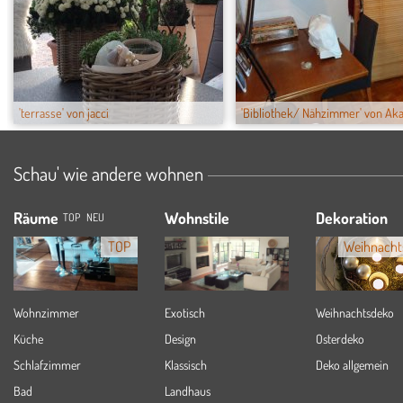
'terrasse' von jacci
'Bibliothek/ Nähzimmer' von Aka
Schau' wie andere wohnen
Räume
Wohnstile
Dekoration
TOP
NEU
TOP
Weihnacht
Wohnzimmer
Exotisch
Weihnachtsdeko
Küche
Design
Osterdeko
Schlafzimmer
Klassisch
Deko allgemein
Bad
Landhaus