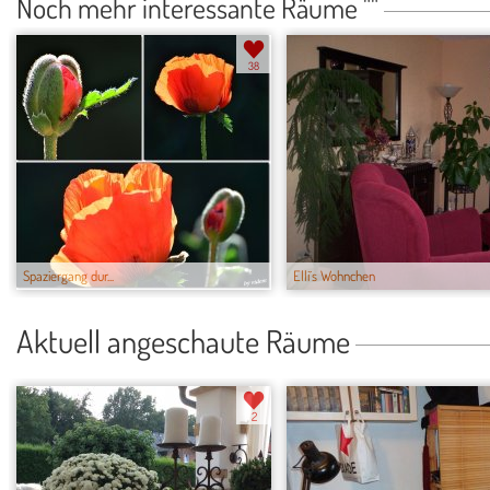
Noch mehr interessante Räume ""
38
Spaziergang dur...
Elli´s Wohnchen
Aktuell angeschaute Räume
2