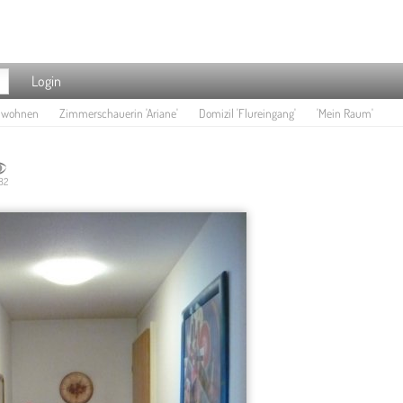
Login
e wohnen
Zimmerschauerin 'Ariane'
Domizil 'Flureingang'
'Mein Raum'
82