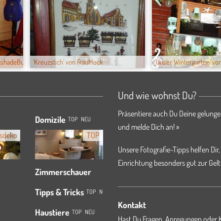
shadeBu...
'Kreuzstich' von FrauMock
'Unser Wintergarten' von
Und wie wohnst Du?
Präsentiere auch Du Deine gelunge
Domizile
TOP
NEU
und melde Dich an! »
sdeko
TOP
Unsere Fotografie-Tipps helfen Dir,
Einrichtung besonders gut zur Gelt
Zimmerschauer
Tipps & Tricks
TOP
NEU
Kontakt
Haustiere
TOP
NEU
Hast Du Fragen, Anregungen oder K