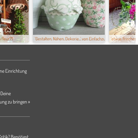
 fleur71
'Gestalten, Nähen, Dekorie...' von Einfachzuh...
'etwas Frisches
ne Einrichtung
 Deine
ung zu bringen »
ritik? Benötigst