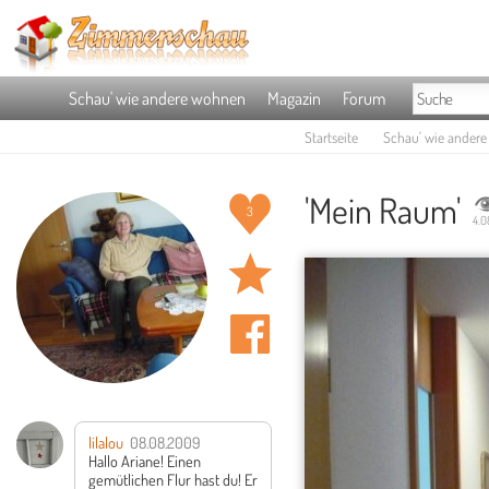
Schau' wie andere wohnen
Magazin
Forum
Startseite
Schau' wie ander
'Mein Raum'
3
4.0
lilalou
08.08.2009
Hallo Ariane! Einen
gemütlichen Flur hast du! Er