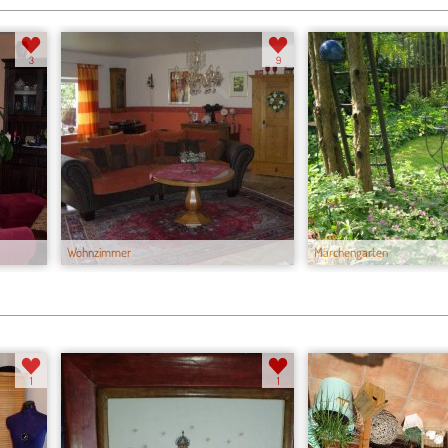
3
9
Wohnzimmer
Märchengarten
1
1