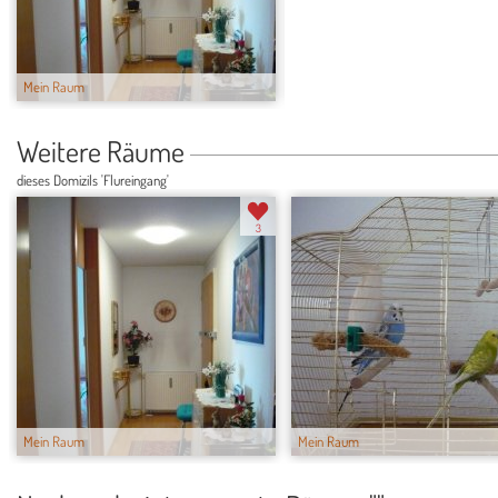
Mein Raum
Mein Raum
Weitere Räume
dieses Domizils 'Flureingang'
3
Mein Raum
Mein Raum