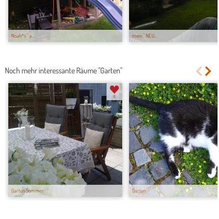
Noah*s " a...
mein " NEU...
Noch mehr interessante Räume "Garten"
8
Garten Sommer
Garten