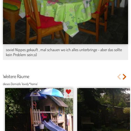
soviel Nippes gekauft , mal schauen wo ich alles unterbringe - aber das sollte
kein Problem sein;o)
Weitere Räume
dieses Domizils 'lovely*home'
15