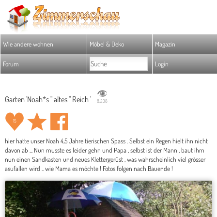
Wie andere wohnen
Möbel & Deko
Magazin
Forum
Login
Garten 'Noah*s " altes " Reich '
8.238
15
hier hatte unser Noah 4,5 Jahre tierischen Spass . Selbst ein Regen hielt ihn nicht
davon ab ... Nun musste es leider gehn und Papa , selbst ist der Mann , baut ihm
nun einen Sandkasten und neues Klettergerüst , was wahrscheinlich viel grösser
asufallen wird .. wie Mama es möchte ! Fotos folgen nach Bauende !