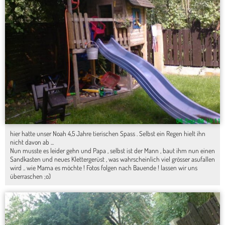
hier hatte unser Noah 4,5 Jahre tierischen Spass . Selbst ein Regen hielt ihn
nicht davon ab ...
Nun musste es leider gehn und Papa , selbst ist der Mann , baut ihm nun einen
Sandkasten und neues Klettergerüst , was wahrscheinlich viel grösser asufallen
wird .. wie Mama es möchte ! Fotos folgen nach Bauende ! lassen wir uns
überraschen ;o)