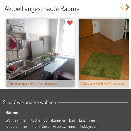
Aktuell angeschaute Räume
1
'Meine schmale Küche' von dalakam
'Julius sein Reich' von Anastasia8...
Schau' wie andere wohnen
Räume
Wohnzimmer
Küche
Schlafzimmer
Bad
Esszimmer
Kinderzimmer
Flur / Diele
Arbeitszimmer
Hobbyraum