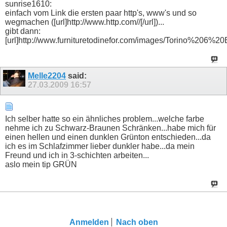
sunrise1610:
einfach vom Link die ersten paar http's, www's und so
wegmachen ([url]http://www.http.com//[/url])...
gibt dann:
[url]http://www.furnituretodinefor.com/images/Torino%206%20B
Melle2204
said:
27.03.2009
16:57
Ich selber hatte so ein ähnliches problem...welche farbe
nehme ich zu Schwarz-Braunen Schränken...habe mich für
einen hellen und einen dunklen Grünton entschieden...da
ich es im Schlafzimmer lieber dunkler habe...da mein
Freund und ich in 3-schichten arbeiten...
aslo mein tip GRÜN
Anmelden
Nach oben