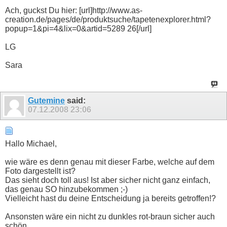
Ach, guckst Du hier: [url]http://www.as-
creation.de/pages/de/produktsuche/tapetenexplorer.html?
popup=1&pi=4&lix=0&artid=5289 26[/url]
LG
Sara
Gutemine
said:
07.12.2008
23:06
Hallo Michael,
wie wäre es denn genau mit dieser Farbe, welche auf dem
Foto dargestellt ist?
Das sieht doch toll aus! Ist aber sicher nicht ganz einfach,
das genau SO hinzubekommen ;-)
Vielleicht hast du deine Entscheidung ja bereits getroffen!?
Ansonsten wäre ein nicht zu dunkles rot-braun sicher auch
schön.