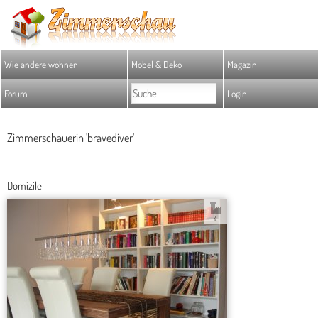
Wie andere wohnen
Möbel & Deko
Magazin
Forum
Login
Zimmerschauerin 'bravediver'
Domizile
4.