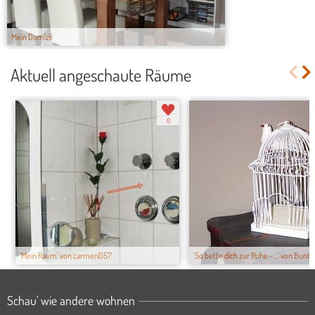
Mein Domizil
Aktuell angeschaute Räume
0
'Mein Raum' von carmen057
'So bette dich zur Ruhe - ...' von Bunt
Schau' wie andere wohnen