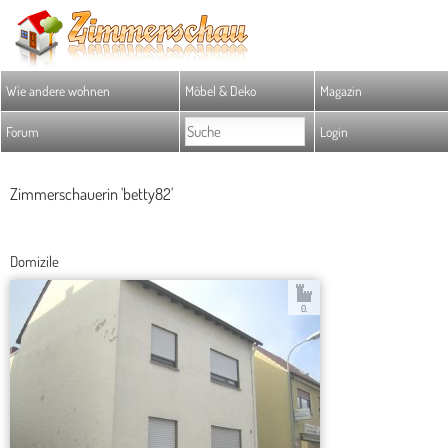
Wie andere wohnen
Möbel & Deko
Magazin
Forum
Login
Zimmerschauerin 'betty82'
Domizile
0.