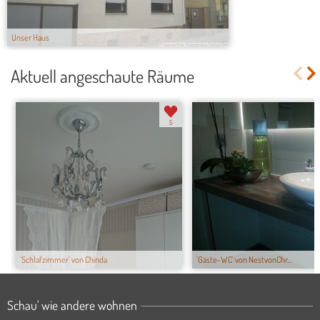
Unser Haus
Aktuell angeschaute Räume
5
'Schlafzimmer' von Chinda
'Gäste-WC' von NestvonChr...
Schau' wie andere wohnen