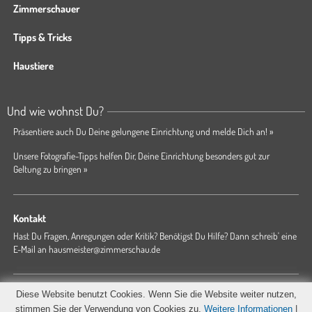
Zimmerschauer
Tipps & Tricks
Haustiere
Und wie wohnst Du?
Präsentiere auch Du Deine gelungene Einrichtung und melde Dich an! »
Unsere Fotografie-Tipps helfen Dir, Deine Einrichtung besonders gut zur
Geltung zu bringen »
Kontakt
Hast Du Fragen, Anregungen oder Kritik? Benötigst Du Hilfe? Dann schreib' eine
E-Mail an
hausmeister@zimmerschau.de
Forum
Magazin
AGB
Presse
Datenschutz
Impressum
Diese Website benutzt Cookies. Wenn Sie die Website weiter nutzen,
Hausordnung
stimmen Sie der Verwendung von Cookies zu.
Weitere Informationen
|