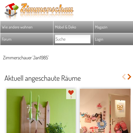
Wie andere wohnen
Möbel & Deko
Magazin
Forum
Login
Zimmerschauer 'Jan1985'
Aktuell angeschaute Räume
3