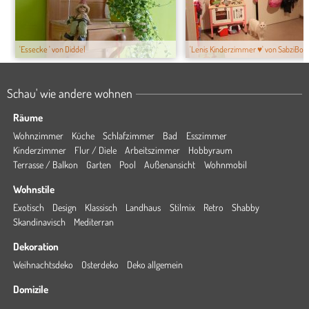
'Essecke ' von Diddel
'Lenis Kinderzimmer ♥' von SabziBob
Schau' wie andere wohnen
Räume
Wohnzimmer
Küche
Schlafzimmer
Bad
Esszimmer
Kinderzimmer
Flur / Diele
Arbeitszimmer
Hobbyraum
Terrasse / Balkon
Garten
Pool
Außenansicht
Wohnmobil
Wohnstile
Exotisch
Design
Klassisch
Landhaus
Stilmix
Retro
Shabby
Skandinavisch
Mediterran
Dekoration
Weihnachtsdeko
Osterdeko
Deko allgemein
Domizile