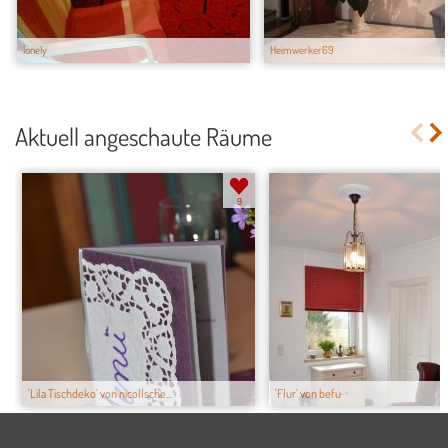
lonely
Heimwerker69
Aktuell angeschaute Räume
9
'Lila Tischdeko' von nicollsche...
'Flur' von befu