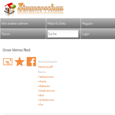
Wie andere wohnen
Möbel & Deko
Magazin
Forum
Login
Unser kleines Nest
Zimmerschauerin
'kleinemaus91'
Räume
» Wohnzimmer
» Küche
» Balkonien
» Kinderzimmer
» Bad
» Schlafzimmer
» flur