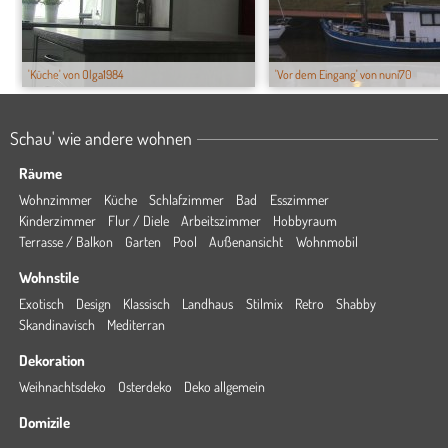
'Küche' von Olga1984
'Vor dem Eingang' von nuni70
Schau' wie andere wohnen
Räume
Wohnzimmer
Küche
Schlafzimmer
Bad
Esszimmer
Kinderzimmer
Flur / Diele
Arbeitszimmer
Hobbyraum
Terrasse / Balkon
Garten
Pool
Außenansicht
Wohnmobil
Wohnstile
Exotisch
Design
Klassisch
Landhaus
Stilmix
Retro
Shabby
Skandinavisch
Mediterran
Dekoration
Weihnachtsdeko
Osterdeko
Deko allgemein
Domizile