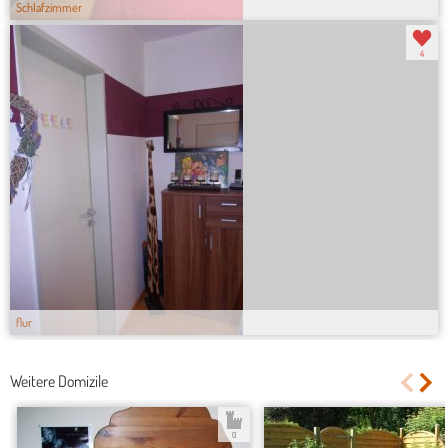
Schlafzimmer
4
flur
Weitere Domizile
0