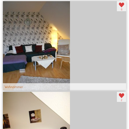
6
Wohnzimmer
2