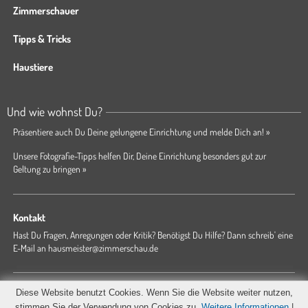
Zimmerschauer
Tipps & Tricks
Haustiere
Und wie wohnst Du?
Präsentiere auch Du Deine gelungene Einrichtung und melde Dich an! »
Unsere Fotografie-Tipps helfen Dir, Deine Einrichtung besonders gut zur
Geltung zu bringen »
Kontakt
Hast Du Fragen, Anregungen oder Kritik? Benötigst Du Hilfe? Dann schreib' eine
E-Mail an
hausmeister@zimmerschau.de
Forum
Magazin
AGB
Presse
Datenschutz
Impressum
Diese Website benutzt Cookies. Wenn Sie die Website weiter nutzen,
Hausordnung
stimmen Sie der Verwendung von Cookies zu.
Weitere Informationen
|