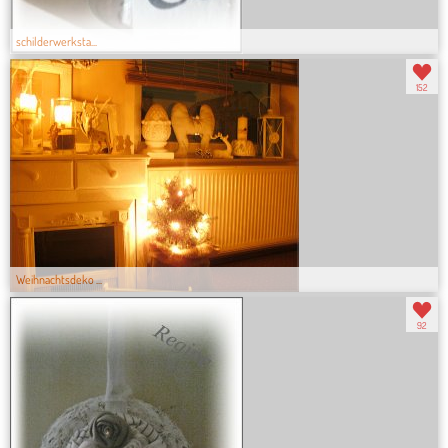
schilderwerksta...
152
Weihnachtsdeko ...
92