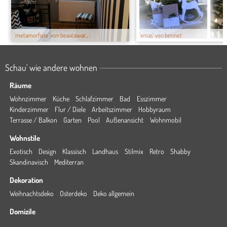
'metamorfoze' von beaataavar...
'xmas' von bennet
Schau' wie andere wohnen
Räume
Wohnzimmer
Küche
Schlafzimmer
Bad
Esszimmer
Kinderzimmer
Flur / Diele
Arbeitszimmer
Hobbyraum
Terrasse / Balkon
Garten
Pool
Außenansicht
Wohnmobil
Wohnstile
Exotisch
Design
Klassisch
Landhaus
Stilmix
Retro
Shabby
Skandinavisch
Mediterran
Dekoration
Weihnachtsdeko
Osterdeko
Deko allgemein
Domizile