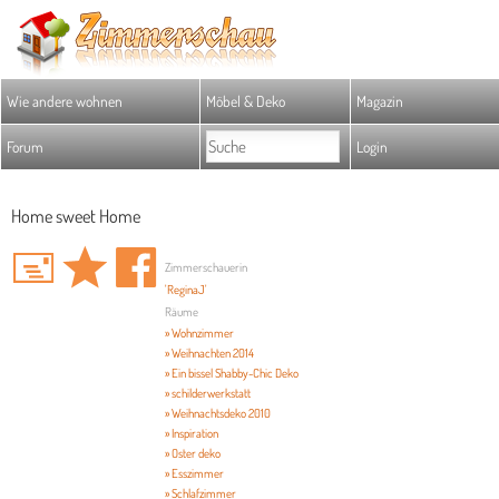
Wie andere wohnen
Möbel & Deko
Magazin
Forum
Login
Home sweet Home
Zimmerschauerin
'ReginaJ'
Räume
» Wohnzimmer
» Weihnachten 2014
» Ein bissel Shabby-Chic Deko
» schilderwerkstatt
» Weihnachtsdeko 2010
» Inspiration
» Oster deko
» Esszimmer
» Schlafzimmer