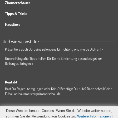
Zimmerschauer
Tipps & Tricks
Haustiere
Und wie wohnst Du?
Präsentiere auch Du Deine gelungene Einrichtung und melde Dich an! »
Unsere Fotografie-Tipps helfen Dir, Deine Einrichtung besonders gut zur
Geltung zu bringen »
Kontakt
Hast Du Fragen, Anregungen oder Kritik? Benötigst Du Hilfe? Dann schreib' eine
E-Mail an
hausmeister@zimmerschau.de
Forum
Magazin
AGB
Presse
Datenschutz
Impressum
Diese Website benutzt Cookies. Wenn Sie die Website weiter nutzen,
Hausordnung
stimmen Sie der Verwendung von Cookies zu.
Weitere Informationen
|