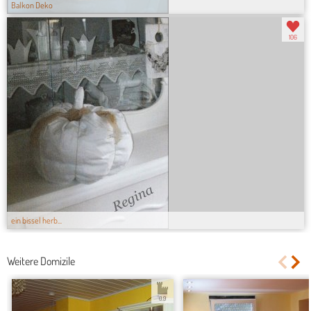
Balkon Deko
106
ein bissel herb...
Weitere Domizile
0.9