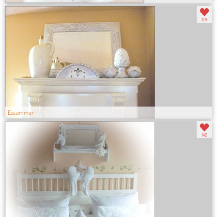
129
Esszimmer
146