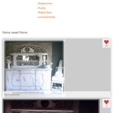
» Badezimmer
» Küche
» Balkon Deko
» ein bissel herbst...
Home sweet Home
271
Wohnzimmer
6