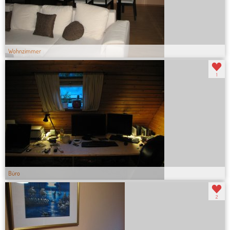
Wohnzimmer
1
Büro
2