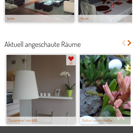
Saskia
Micado
Aktuell angeschaute Räume
26
'Esszimmer' von ib86
'Balkon' von KristinMar...