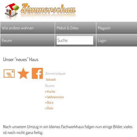
Wie andere wohnen
Möbel & Deko
Magazin
Forum
Login
Unser "neues" Haus
Zimmerschauer
'Soliweb'
Räume
» Küche
» Wohnzimmer
» Büro
» Diele
Nach unserem Umzug in ein kleines Fachwerkhaus folgen nun einige Bilder, vieles
ist noch nicht ganz fertig.