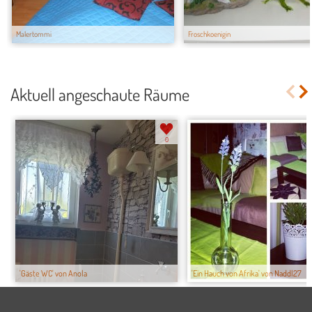
Malertommi
Froschkoenigin
Aktuell angeschaute Räume
0
'Gäste WC' von Anola
'Ein Hauch von Afrika' von Naddl27