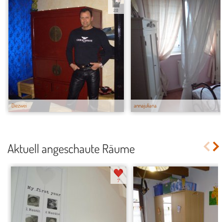
2.0
Diezwei
annajuliana
Aktuell angeschaute Räume
7