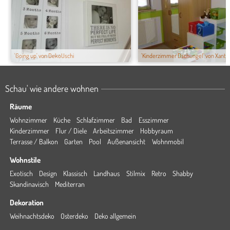
'Going up' von DekoUschi
'Kinderzimmer Dschungel' von Xantia
Schau' wie andere wohnen
Räume
Wohnzimmer
Küche
Schlafzimmer
Bad
Esszimmer
Kinderzimmer
Flur / Diele
Arbeitszimmer
Hobbyraum
Terrasse / Balkon
Garten
Pool
Außenansicht
Wohnmobil
Wohnstile
Exotisch
Design
Klassisch
Landhaus
Stilmix
Retro
Shabby
Skandinavisch
Mediterran
Dekoration
Weihnachtsdeko
Osterdeko
Deko allgemein