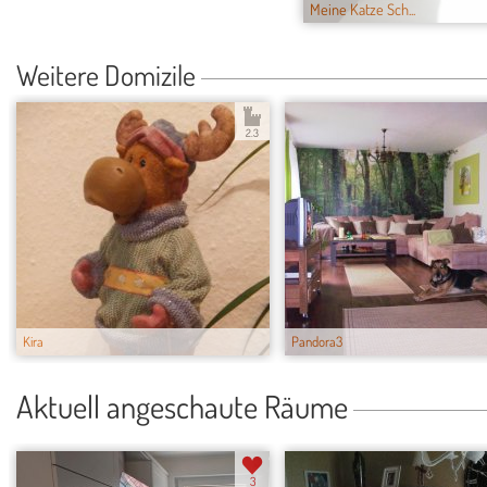
Meine Katze Sch...
Weitere Domizile
2.3
Kira
Pandora3
Aktuell angeschaute Räume
3