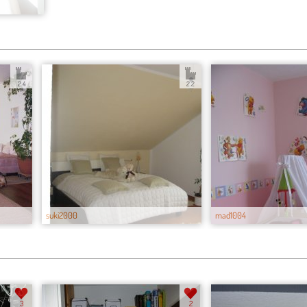
2.4
2.2
suki2000
mad1004
3
2