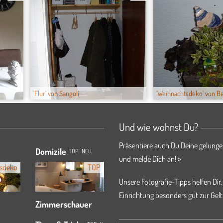
'Flur' von Sangoli
'Weihnachtsdeko' von Be
Und wie wohnst Du?
Präsentiere auch Du Deine gelunge
Domizile
TOP
NEU
und melde Dich an! »
sdeko
TOP
Unsere Fotografie-Tipps helfen Dir,
Einrichtung besonders gut zur Gelt
Zimmerschauer