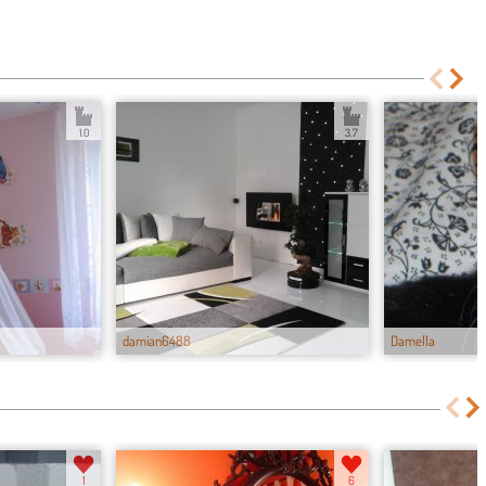
1.0
3.7
damian6488
Damella
1
6