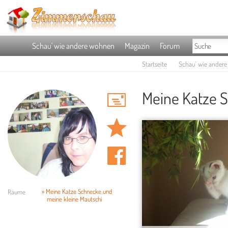
Schau' wie andere wohnen
Magazin
Forum
Startseite
Schau' wie ander
Meine Katze 
» Meine Katze Schnecke und
Räume
meine kleine Mautschi