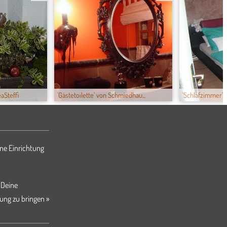
aSteffi
'Gästetoilette' von Schmiedhau...
'Schlafzimmer' 
ne Einrichtung
 Deine
ung zu bringen »