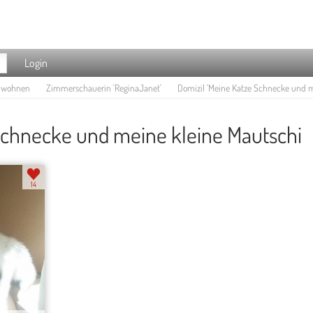
Login
e wohnen
Zimmerschauerin 'ReginaJanet'
Domizil 'Meine Katze Schnecke und m
Schnecke und meine kleine Mautschi
14