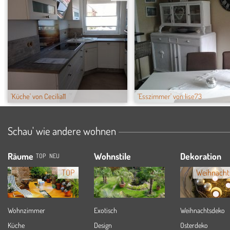
'Küche' von Cecilia11
'Esszimmer' von lise73
Schau' wie andere wohnen
Räume
Wohnstile
Dekoration
TOP
NEU
TOP
Weihnacht
Wohnzimmer
Exotisch
Weihnachtsdeko
Küche
Design
Osterdeko