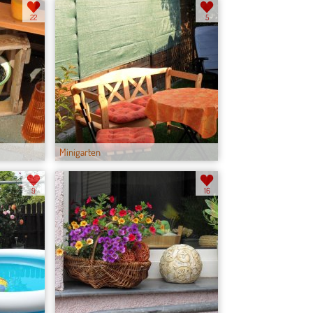
22
5
Minigarten
9
16