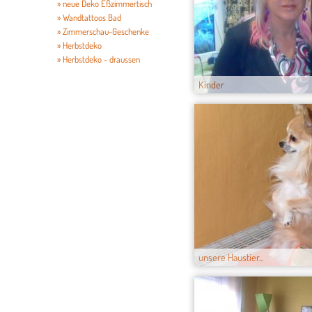
» neue Deko Eßzimmertisch
» Wandtattoos Bad
» Zimmerschau-Geschenke
» Herbstdeko
» Herbstdeko - draussen
Kinder
unsere Haustier...