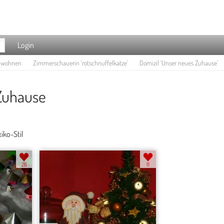
Login
e wohnen
Zimmerschauerin 'rotschnuffelkatze'
Domizil 'Unser neues Zuhause'
Zuhause
iko-Stil
26
11