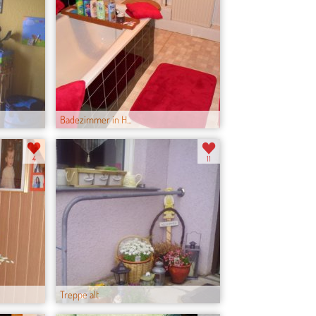
Badezimmer in H...
4
11
Treppe alt