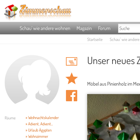
Schau' wie andere wohnen
Magazin
Forum
Startseite
Schau' wie ander
Unser neues 
Möbel aus Pinienholz im Mex
» Weihnachtskalender
Räume
» Advent, Advent...
» Urlaub Ägypten
» Wohnzimmer