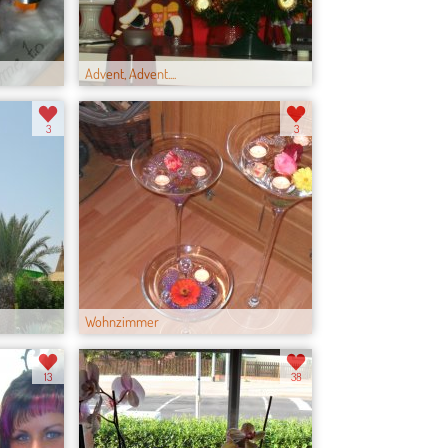
Advent, Advent....
3
3
Wohnzimmer
13
38