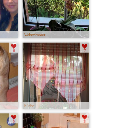
Wohnzimmer
41
17
Küche
5
31