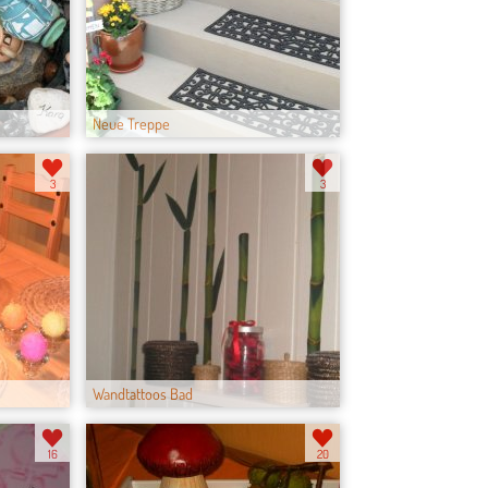
Neue Treppe
3
3
Wandtattoos Bad
16
20