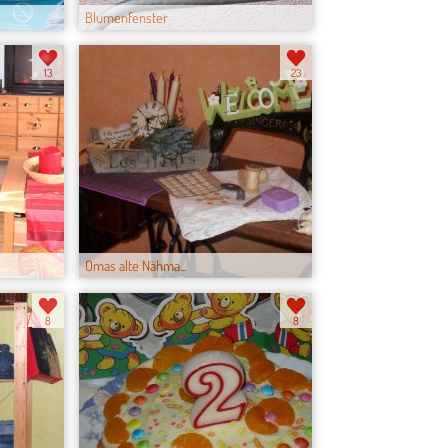
Blumenfenster
13
23
Omas alte Nähma...
8
8