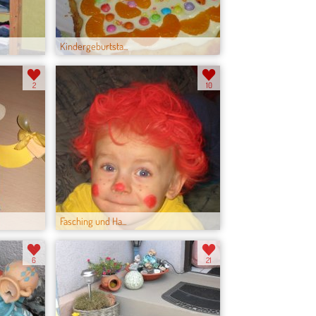
Kindergeburtsta...
2
10
Fasching und Ha...
6
21