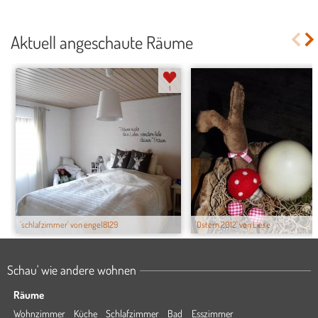
Aktuell angeschaute Räume
1
'schlafzimmer' von engel8129
'Ostern 2012' von Liese
Schau' wie andere wohnen
Räume
Wohnzimmer
Küche
Schlafzimmer
Bad
Esszimmer