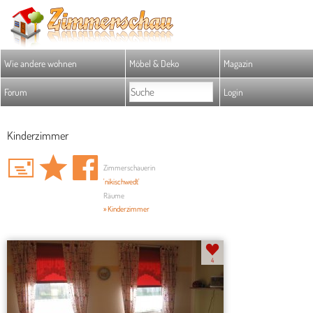
Wie andere wohnen
Möbel & Deko
Magazin
Forum
Login
Kinderzimmer
Zimmerschauerin
'nikischwedt'
Räume
» Kinderzimmer
4