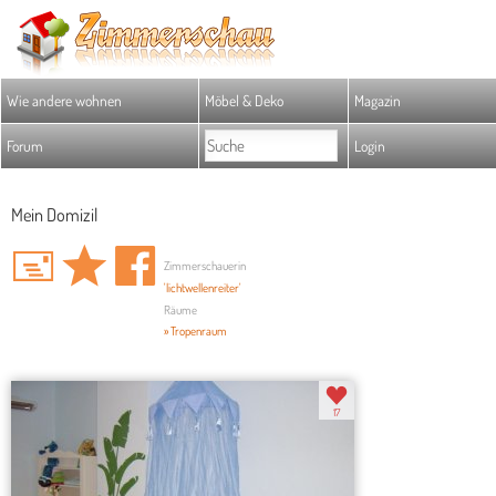
Wie andere wohnen
Möbel & Deko
Magazin
Forum
Login
Mein Domizil
Zimmerschauerin
'lichtwellenreiter'
Räume
» Tropenraum
17