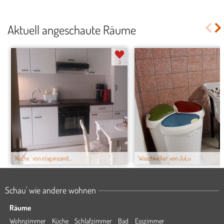
Aktuell angeschaute Räume
3
'Küche ' von elaganzand...
'Waschkeller' von JuLu
Schau' wie andere wohnen
Räume
Wohnzimmer
Küche
Schlafzimmer
Bad
Esszimmer