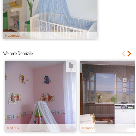
Tropenraum
Weitere Domizile
1.0
mad1004
mameise