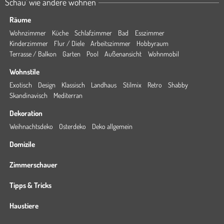
Schau' wie andere wohnen
Räume
Wohnzimmer
Küche
Schlafzimmer
Bad
Esszimmer
Kinderzimmer
Flur / Diele
Arbeitszimmer
Hobbyraum
Terrasse / Balkon
Garten
Pool
Außenansicht
Wohnmobil
Wohnstile
Exotisch
Design
Klassisch
Landhaus
Stilmix
Retro
Shabby
Skandinavisch
Mediterran
Dekoration
Weihnachtsdeko
Osterdeko
Deko allgemein
Domizile
Zimmerschauer
Tipps & Tricks
Haustiere