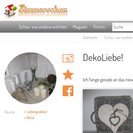
Schau' wie andere wohnen
Magazin
Forum
Startseite
Schau' wie ander
DekoLiebe!
Ich fange gerade an das neue
» Lieblingsdeko!
Räume
» Natal