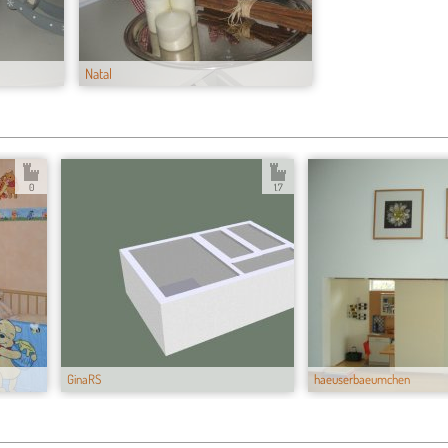
Natal
0
1.7
GinaRS
haeuserbaeumchen