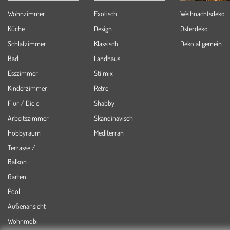
Wohnzimmer
Exotisch
Weihnachtsdeko
Küche
Design
Osterdeko
Schlafzimmer
Klassisch
Deko allgemein
Bad
Landhaus
Esszimmer
Stilmix
Kinderzimmer
Retro
Flur / Diele
Shabby
Arbeitszimmer
Skandinavisch
Hobbyraum
Mediterran
Terrasse /
Balkon
Garten
Pool
Außenansicht
Wohnmobil