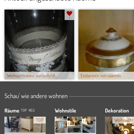
1
'Weihnachtsdeko' von betty58
'Essbereich' von saarinen
Schau' wie andere wohnen
Räume
Wohnstile
Dekoration
TOP
NEU
TOP
Weihnacht