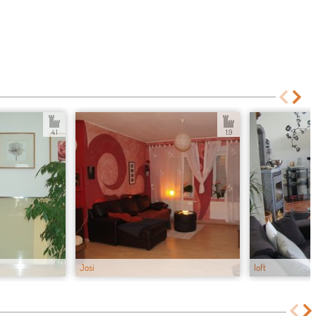
4.1
1.9
Josi
loft