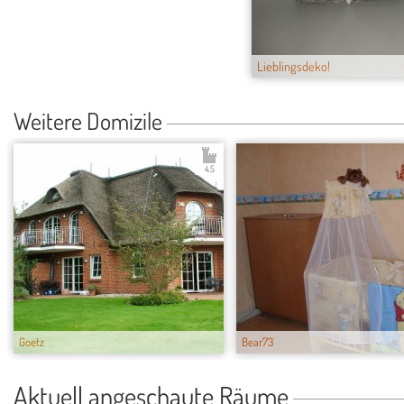
Lieblingsdeko!
Weitere Domizile
4.5
Goetz
Bear73
Aktuell angeschaute Räume