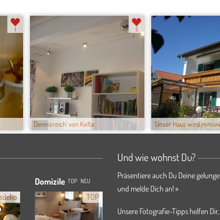
1
5
'Dennisreich' von Kelta
'Unser Haus wird renov
Und wie wohnst Du?
Präsentiere auch Du Deine gelunge
Domizile
TOP
NEU
und melde Dich an! »
sdeko
TOP
Unsere Fotografie-Tipps helfen Dir,