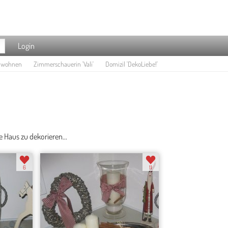
Login
e wohnen
Zimmerschauerin 'Vali'
Domizil 'DekoLiebe!'
 Haus zu dekorieren...
6
11