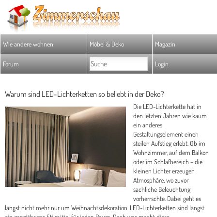
Wie andere wohnen
Möbel & Deko
Magazin
Forum
Login
Warum sind LED-Lichterketten so beliebt in der Deko?
Die LED-Lichterkette hat in
den letzten Jahren wie kaum
ein anderes
Gestaltungselement einen
steilen Aufstieg erlebt. Ob im
Wohnzimmer, auf dem Balkon
oder im Schlafbereich – die
kleinen Lichter erzeugen
Atmosphäre, wo zuvor
sachliche Beleuchtung
vorherrschte. Dabei geht es
längst nicht mehr nur um Weihnachtsdekoration. LED-Lichterketten sind längst
ein ganzjähriges Stilmittel für jeden Raum. Doch was macht diese