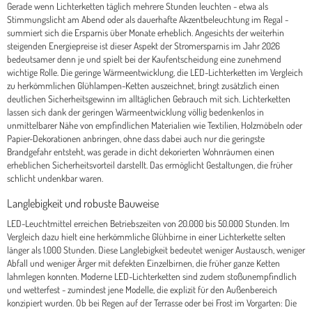
Gerade wenn Lichterketten täglich mehrere Stunden leuchten - etwa als
Stimmungslicht am Abend oder als dauerhafte Akzentbeleuchtung im Regal -
summiert sich die Ersparnis über Monate erheblich. Angesichts der weiterhin
steigenden Energiepreise ist dieser Aspekt der Stromersparnis im Jahr 2026
bedeutsamer denn je und spielt bei der Kaufentscheidung eine zunehmend
wichtige Rolle. Die geringe Wärmeentwicklung, die LED-Lichterketten im Vergleich
zu herkömmlichen Glühlampen-Ketten auszeichnet, bringt zusätzlich einen
deutlichen Sicherheitsgewinn im alltäglichen Gebrauch mit sich. Lichterketten
lassen sich dank der geringen Wärmeentwicklung völlig bedenkenlos in
unmittelbarer Nähe von empfindlichen Materialien wie Textilien, Holzmöbeln oder
Papier-Dekorationen anbringen, ohne dass dabei auch nur die geringste
Brandgefahr entsteht, was gerade in dicht dekorierten Wohnräumen einen
erheblichen Sicherheitsvorteil darstellt. Das ermöglicht Gestaltungen, die früher
schlicht undenkbar waren.
Langlebigkeit und robuste Bauweise
LED-Leuchtmittel erreichen Betriebszeiten von 20.000 bis 50.000 Stunden. Im
Vergleich dazu hielt eine herkömmliche Glühbirne in einer Lichterkette selten
länger als 1.000 Stunden. Diese Langlebigkeit bedeutet weniger Austausch, weniger
Abfall und weniger Ärger mit defekten Einzelbirnen, die früher ganze Ketten
lahmlegen konnten. Moderne LED-Lichterketten sind zudem stoßunempfindlich
und wetterfest - zumindest jene Modelle, die explizit für den Außenbereich
konzipiert wurden. Ob bei Regen auf der Terrasse oder bei Frost im Vorgarten: Die