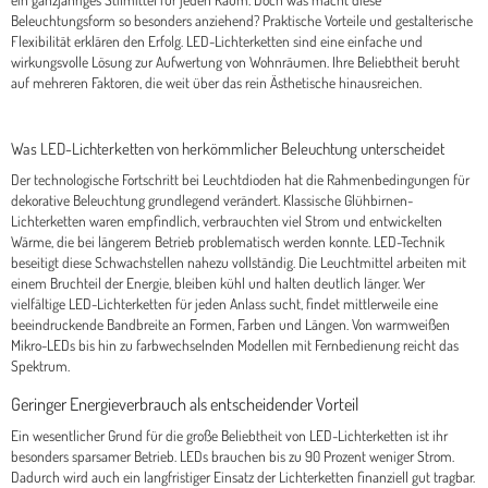
Beleuchtungsform so besonders anziehend? Praktische Vorteile und gestalterische
Flexibilität erklären den Erfolg. LED-Lichterketten sind eine einfache und
wirkungsvolle Lösung zur Aufwertung von Wohnräumen. Ihre Beliebtheit beruht
auf mehreren Faktoren, die weit über das rein Ästhetische hinausreichen.
Was LED-Lichterketten von herkömmlicher Beleuchtung unterscheidet
Der technologische Fortschritt bei Leuchtdioden hat die Rahmenbedingungen für
dekorative Beleuchtung grundlegend verändert. Klassische Glühbirnen-
Lichterketten waren empfindlich, verbrauchten viel Strom und entwickelten
Wärme, die bei längerem Betrieb problematisch werden konnte. LED-Technik
beseitigt diese Schwachstellen nahezu vollständig. Die Leuchtmittel arbeiten mit
einem Bruchteil der Energie, bleiben kühl und halten deutlich länger. Wer
vielfältige LED-Lichterketten für jeden Anlass sucht, findet mittlerweile eine
beeindruckende Bandbreite an Formen, Farben und Längen. Von warmweißen
Mikro-LEDs bis hin zu farbwechselnden Modellen mit Fernbedienung reicht das
Spektrum.
Geringer Energieverbrauch als entscheidender Vorteil
Ein wesentlicher Grund für die große Beliebtheit von LED-Lichterketten ist ihr
besonders sparsamer Betrieb. LEDs brauchen bis zu 90 Prozent weniger Strom.
Dadurch wird auch ein langfristiger Einsatz der Lichterketten finanziell gut tragbar.