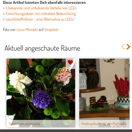
Diese Artikel könnten Dich ebenfalls interessieren
» 5 bekannte und unbekannte Vorteile von LEDs
» Einrichtungsideen mit indirekter Beleuchtung
» Leuchtstoffröhren - eine Alternative zu LEDs?
Foto von
Linus Mimietz
auf
Unsplash
Aktuell angeschaute Räume
1
'Ostern' von verenacina
'Kindergeburtstag' von Martina84