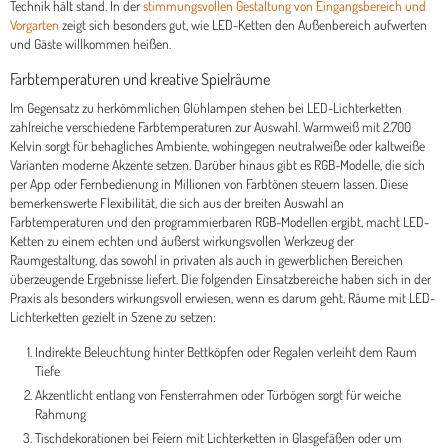
Technik hält stand. In der
stimmungsvollen Gestaltung von Eingangsbereich und
Vorgarten
zeigt sich besonders gut, wie LED-Ketten den Außenbereich aufwerten
und Gäste willkommen heißen.
Farbtemperaturen und kreative Spielräume
Im Gegensatz zu herkömmlichen Glühlampen stehen bei LED-Lichterketten
zahlreiche verschiedene Farbtemperaturen zur Auswahl. Warmweiß mit 2.700
Kelvin sorgt für behagliches Ambiente, wohingegen neutralweiße oder kaltweiße
Varianten moderne Akzente setzen. Darüber hinaus gibt es RGB-Modelle, die sich
per App oder Fernbedienung in Millionen von Farbtönen steuern lassen. Diese
bemerkenswerte Flexibilität, die sich aus der breiten Auswahl an
Farbtemperaturen und den programmierbaren RGB-Modellen ergibt, macht LED-
Ketten zu einem echten und äußerst wirkungsvollen Werkzeug der
Raumgestaltung, das sowohl in privaten als auch in gewerblichen Bereichen
überzeugende Ergebnisse liefert. Die folgenden Einsatzbereiche haben sich in der
Praxis als besonders wirkungsvoll erwiesen, wenn es darum geht, Räume mit LED-
Lichterketten gezielt in Szene zu setzen:
Indirekte Beleuchtung hinter Bettköpfen oder Regalen verleiht dem Raum
Tiefe
Akzentlicht entlang von Fensterrahmen oder Türbögen sorgt für weiche
Rahmung
Tischdekorationen bei Feiern mit Lichterketten in Glasgefäßen oder um