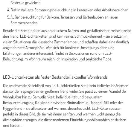
Gestecke gewickelt
Fest installierte Stimmungsbeleuchtung in Leseecken oder Arbeitsbereichen
Außenbeleuchtung für Balkone, Terrassen und Gartenlauben an lauen
Sommerabenden
Gerade die Kombination aus praktischem Nutzen und gestalterischer Freiheit treibt
den Trend. LED-Lichterketten sind kein reines Schmuckelement - sie ersetzen in
vielen Situationen die klassische Zimmerlampe und schaffen dabei eine deutlich
angenehmere Atmosphäre. Wer sich für konkrete Umsetzungsideen und
Erfahrungen anderer interessiert, findet in Diskussionen rund um LED-
Beleuchtung im Wohnraum reichlich Inspiration und praktische Tipps.
LED-Lichterketten als fester Bestandteil aktueller Wohntrends
Die wachsende Beliebtheit von LED-Lichterketten stellt kein isoliertes Phänomen
dar, sondern spiegelt einen größeren Trend wider. Sie passt zu einem Wandel der
Wohnkultur hin zu Gemütlichkeit, Individualität und bewusstem
Ressourcenumgang. Ob skandinavischer Minimalismus, Japandi-Stil oder der
Hygge-Trend – sie alle setzen auf warmes, dezentes Licht. LED-Ketten passen
perfekt in dieses Bild, da sie mit ihrem sanften und warmen Licht genau die
Atmosphäre erzeugen, die diese modernen Einrichtungsphilosophien anstreben
und fördern.