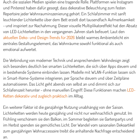
Auch die sozialen Medien spielen eine tragende Rolle. Plattformen wie Instagram
und Pinterest haben dafür gesorgt, dass dekorative Beleuchtung zum festen
Repertoire jeder Wohnrauminszenierung gehört. Ein Schlafzimmer mit sanft
leuchtender Lichterkette über dem Bett erzielt dort tausendfach Aufmerksamkeit
- und inspiriert zur Nachahmung. Dieser visuelle Multiplikatoreffekt hat den Absatz
von LED-Lichterketten in den vergangenen Jahren stark befeuert. Laut den
aktuellen Deko- und Design-Trends für 2026
bleibt warmes Ambientelicht ein
zentrales Gestaltungselement, das Wohnräume sowohl funktional als auch
emotional aufwertet.
Die Verbindung von moderner Technik und ansprechendem Wohndesign zeigt
sich besonders deutlich bei smarten Lichterketten, die sich über Apps steuern und
in bestehende Systeme einbinden lassen. Modelle mit WLAN-Funktion lassen sich
in Smart-Home-Systeme integrieren, per Sprache steuern und über Zeitpläne
automatisieren. Das Licht geht abends von selbst an und dimmt sich zur
Schlafenszeit herunter - ohne manuellen Eingriff. Diese Funktionen machen
LED-
Ketten dekorativ und zugleich praktisch
im Alltag.
Ein weiterer Faktor ist die ganzjährige Nutzung unabhängig von der Saison.
Lichterketten werden heute ganzjährig und nicht nur weihnachtlich genutzt. Im
Frühling verschönern sie den Balkon, im Sommer begleiten sie Gartenpartys und
im Herbst spenden sie gemütliches Licht. Der Wandel vom saisonalen Dekoartikel
zum ganzjährigen Wohnaccessoire treibt die anhaltende Nachfrage entscheidend
an.