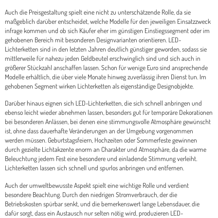
Auch die Preisgestaltung spielt eine nicht zu unterschätzende Rolle, da sie
maßgeblich darüber entscheidet, welche Modelle für den jeweiligen Einsatzzweck
infrage kommen und ob sich Käufer eher im günstigen Einstiegssegment oder im
gehobenen Bereich mit besonderen Designvarianten orientieren. LED-
Lichterketten sind in den letzten Jahren deutlich günstiger geworden, sodass sie
mittlerweile für nahezu jeden Geldbeutel erschwinglich sind und sich auch in
größerer Stückzahl anschaffen lassen. Schon für wenige Euro sind ansprechende
Modelle erhältlich, die über viele Monate hinweg zuverlässig ihren Dienst tun. Im
gehobenen Segment wirken Lichterketten als eigenständige Designobjekte.
Darüber hinaus eignen sich LED-Lichterketten, die sich schnell anbringen und
ebenso leicht wieder abnehmen lassen, besonders gut für temporäre Dekorationen
bei besonderen Anlässen, bei denen eine stimmungsvolle Atmosphäre gewünscht
ist, ohne dass dauerhafte Veränderungen an der Umgebung vorgenommen
werden müssen. Geburtstagsfeiern, Hochzeiten oder Sommerfeste gewinnen
durch gezielte Lichtakzente enorm an Charakter und Atmosphäre, da die warme
Beleuchtung jedem Fest eine besondere und einladende Stimmung verleiht.
Lichterketten lassen sich schnell und spurlos anbringen und entfernen.
Auch der umweltbewusste Aspekt spielt eine wichtige Rolle und verdient
besondere Beachtung. Durch den niedrigen Stromverbrauch, der die
Betriebskosten spürbar senkt, und die bemerkenswert lange Lebensdauer, die
dafür sorgt, dass ein Austausch nur selten nötig wird, produzieren LED-