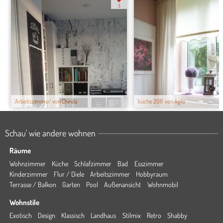
3
'Arbeitszimmer' von Chinda
'küche 2011' von Aglo
Schau' wie andere wohnen
Räume
Wohnzimmer
Küche
Schlafzimmer
Bad
Esszimmer
Kinderzimmer
Flur / Diele
Arbeitszimmer
Hobbyraum
Terrasse / Balkon
Garten
Pool
Außenansicht
Wohnmobil
Wohnstile
Exotisch
Design
Klassisch
Landhaus
Stilmix
Retro
Shabby