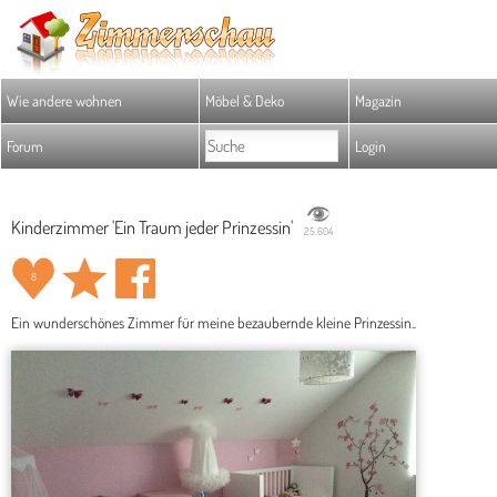
Wie andere wohnen
Möbel & Deko
Magazin
Forum
Login
Kinderzimmer 'Ein Traum jeder Prinzessin'
25.604
8
Ein wunderschönes Zimmer für meine bezaubernde kleine Prinzessin..