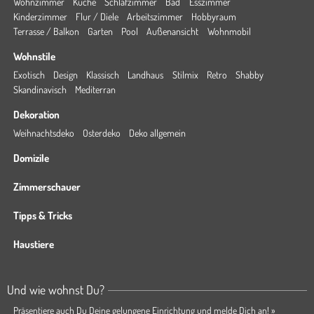
Wohnzimmer
Küche
Schlafzimmer
Bad
Esszimmer
Kinderzimmer
Flur / Diele
Arbeitszimmer
Hobbyraum
Terrasse / Balkon
Garten
Pool
Außenansicht
Wohnmobil
Wohnstile
Exotisch
Design
Klassisch
Landhaus
Stilmix
Retro
Shabby
Skandinavisch
Mediterran
Dekoration
Weihnachtsdeko
Osterdeko
Deko allgemein
Domizile
Zimmerschauer
Tipps & Tricks
Haustiere
Und wie wohnst Du?
Präsentiere auch Du Deine gelungene Einrichtung und melde Dich an! »