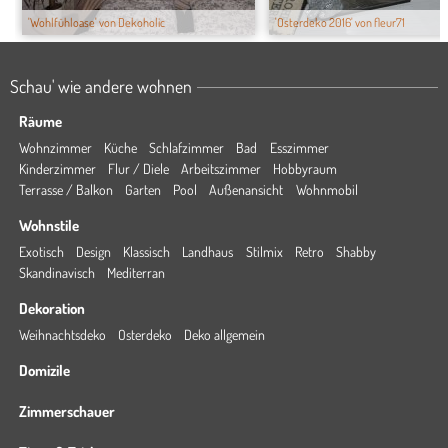
'Wohlfühloase' von Dekoholic
'Osterdeko 2016' von fleur71
Schau' wie andere wohnen
Räume
Wohnzimmer
Küche
Schlafzimmer
Bad
Esszimmer
Kinderzimmer
Flur / Diele
Arbeitszimmer
Hobbyraum
Terrasse / Balkon
Garten
Pool
Außenansicht
Wohnmobil
Wohnstile
Exotisch
Design
Klassisch
Landhaus
Stilmix
Retro
Shabby
Skandinavisch
Mediterran
Dekoration
Weihnachtsdeko
Osterdeko
Deko allgemein
Domizile
Zimmerschauer