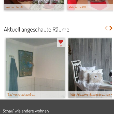
Weihnachten 200...
Weihnachten2011
Aktuell angeschaute Räume
0
'Bad' von AkashadeBu...
'http://de.dawanda.com/pro...' von Me
Schau' wie andere wohnen